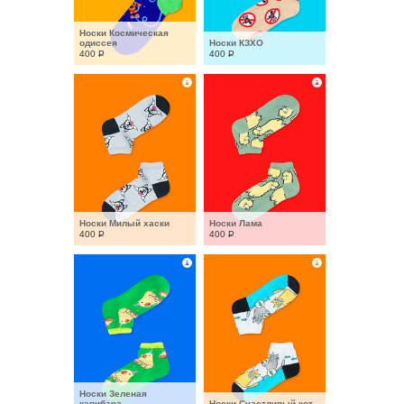
Носки Космическая 
одиссея
Носки КЗХО
400
Р
400
Р
Носки Милый хаски
Носки Лама
400
Р
400
Р
Носки Зеленая 
капибара
Носки Счастливый кот