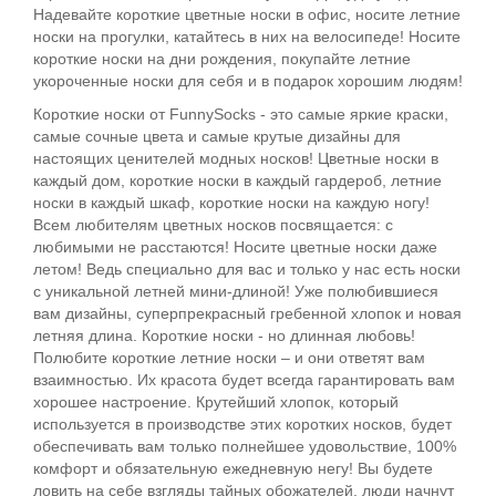
Надевайте короткие цветные носки в офис, носите летние
носки на прогулки, катайтесь в них на велосипеде! Носите
короткие носки на дни рождения, покупайте летние
укороченные носки для себя и в подарок хорошим людям!
Короткие носки от FunnySocks - это самые яркие краски,
самые сочные цвета и самые крутые дизайны для
настоящих ценителей модных носков! Цветные носки в
каждый дом, короткие носки в каждый гардероб, летние
носки в каждый шкаф, короткие носки на каждую ногу!
Всем любителям цветных носков посвящается: с
любимыми не расстаются! Носите цветные носки даже
летом! Ведь специально для вас и только у нас есть носки
с уникальной летней мини-длиной! Уже полюбившиеся
вам дизайны, суперпрекрасный гребенной хлопок и новая
летняя длина. Короткие носки - но длинная любовь!
Полюбите короткие летние носки – и они ответят вам
взаимностью. Их красота будет всегда гарантировать вам
хорошее настроение. Крутейший хлопок, который
используется в производстве этих коротких носков, будет
обеспечивать вам только полнейшее удовольствие, 100%
комфорт и обязательную ежедневную негу! Вы будете
ловить на себе взгляды тайных обожателей, люди начнут