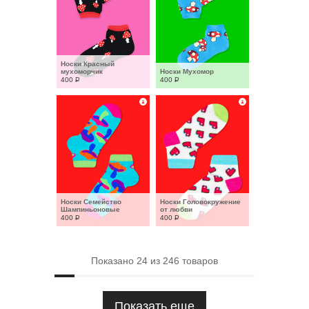
Носки Красный 
мухоморчик
Носки Мухомор
400
Р
400
Р
Носки Семейство 
Носки Головокружение 
Шампиньоновые
от любви
400
Р
400
Р
Показано
24
из
246
товаров
Показать еще