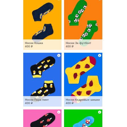
Носки Кошка
Носки За футбол!
400
Р
400
Р
Носки Пара пинт
Носки Кедровые шишки
400
Р
400
Р