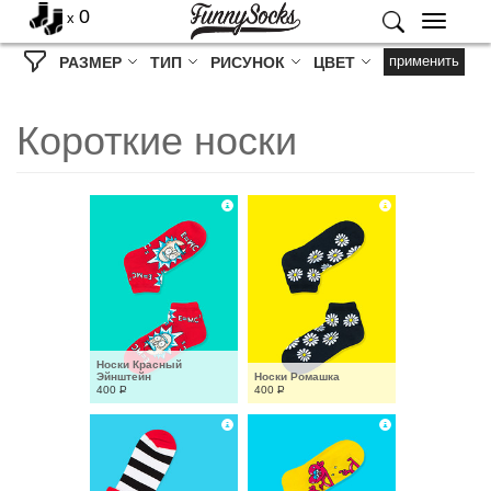
0
x
Меню
применить
РАЗМЕР
ТИП
РИСУНОК
ЦВЕТ
Короткие носки
Носки Красный 
Эйнштейн
Носки Ромашка
400
Р
400
Р