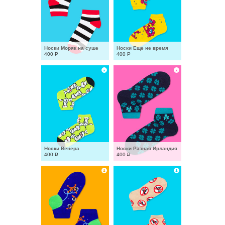
Носки Моряк на суше
Носки Еще не время
400
Р
400
Р
Носки Венера
Носки Разная Ирландия
400
Р
400
Р