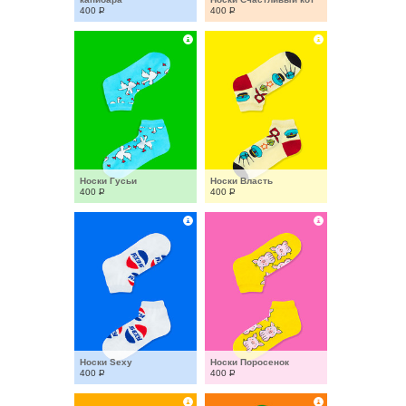
400
Р
400
Р
Носки Гусьи
Носки Власть
400
Р
400
Р
Носки Sexy
Носки Поросенок
400
Р
400
Р