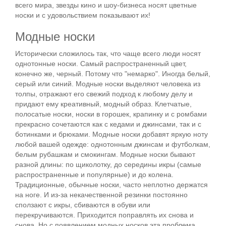
всего мира, звезды кино и шоу-бизнеса носят цветные
носки и с удовольствием показывают их!
Модные носки
Исторически сложилось так, что чаще всего люди носят
однотонные носки. Самый распространенный цвет,
конечно же, черный. Потому что "немарко". Иногда белый,
серый или синий. Модные носки выделяют человека из
толпы, отражают его свежий подход к любому делу и
придают ему креативный, модный образ. Клетчатые,
полосатые носки, носки в горошек, крапинку и с ромбами
прекрасно сочетаются как с кедами и джинсами, так и с
ботинками и брюками. Модные носки добавят яркую ноту
любой вашей одежде: однотонным джинсам и футболкам,
белым рубашкам и смокингам. Модные носки бывают
разной длины: по щиколотку, до середины икры (самые
распространенные и популярные) и до колена.
Традиционные, обычные носки, часто неплотно держатся
на ноге. И из-за некачественной резинки постоянно
сползают с икры, сбиваются в обуви или
перекручиваются. Приходится поправлять их снова и
снова. Но с появлением модных носков эта проблема