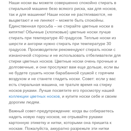
Наши носки вы можете совершенно спокойно стирать в
стиральной машине безо всякого риска, как для носков,
так и для машинки! Наши носки не растягиваются, не
выцветают и не линяют – можете быть спокойны.
Единственная просьба – не стирайте цветные носки в
кипятке! Обычные (хлопковые) цветные носки лучше
стирать при температуре 40 градусов. Теплые носки из
шерсти и ангорки нужно стирать при температуре 30
градусов. Производители рекомендуют стирать носки с
изнаночной стороны и не использовать отбеливатели для
стирки цветных носков. Цветные носки очень прочные и
долговечные, и они прослужат вам еще дольше, если вы
не будете сушить носки барабанной сушкой с горячим
воздухом и не станете гладить носки. Совет: если у вас
есть стиральная машина, не тратьте время на стирку
носков руками. Лучше посвятите его просмотру нашей
коллекции цветных носков
, и купите носки себе и своим
дорогим людям.
Важный совет-предупреждение: когда вы собираетесь
надеть новую пару носков, не отрывайте руками
картонную этикетку и нитки, которыми она пришита к
носкам. Пожалуйста, аккуратно разрежьте эти нитки