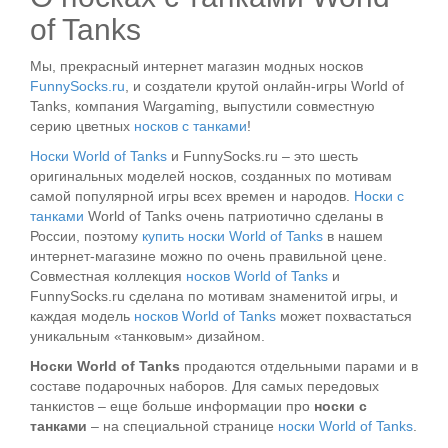
of Tanks
Мы, прекрасный интернет магазин модных носков
FunnySocks.ru
, и создатели крутой онлайн-игры World of
Tanks, компания Wargaming, выпустили совместную
серию цветных
носков с танками
!
Носки World of Tanks
и FunnySocks.ru – это шесть
оригинальных моделей носков, созданных по мотивам
самой популярной игры всех времен и народов.
Носки c
танками
World of Tanks очень патриотично сделаны в
России, поэтому
купить носки World of Tanks
в нашем
интернет-магазине можно по очень правильной цене.
Совместная коллекция
носков World of Tanks
и
FunnySocks.ru сделана по мотивам знаменитой игры, и
каждая модель
носков World of Tanks
может похвастаться
уникальным «танковым» дизайном.
Носки World of Tanks
продаются отдельными парами и в
составе подарочных наборов. Для самых передовых
танкистов – еще больше информации про
носки с
танками
– на специальной странице
носки World of Tanks
.