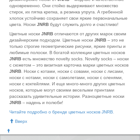
одновременно. Они стойко выдерживают множество
стирок, их пятка крепка, а резинка упруга. А гребенной
хлопок устойчиво сохраняет свои яркие первоначальные
цвета. Носки
JNRB
будут служить долго и счастливо!
Цветные носки
JNRB
отличаются от других марок своим
дизайнерским подходом. Цветные носки
JNRB
– это не
только строгие геометрические рисунки, яркие принты и
любимые полоски. В богатой коллекции цветных носков
JNRB
есть множество novelty socks. Novelty socks – носки
с сюжетом – это визитная карточка марки цветных носков
JNRB
. Носки с котами, носки с совами, носки с лисами,
носки с нотами, носки с самолетами, носки с оленями,
носки с коктейлями. И еще много-много других цветных
носков, которые могут своими веселыми принтами
рассказать удивительные истории. Разноцветные носки
JNRB
– надень и полюби!
Читайте подробно о бренде цветных носков JNRB.
Вверх