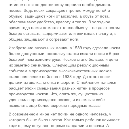
гигиене ног и по достоинству оценило необходимость
носков. Ведь носки сокращают трение между ногой и
обувью, защищают ноги от мозолей, а обувь от пота,
обеспечивают удобство, красоту и тепло. В холодное
время года носки помогают теплообмену – не дают ногам
быстро остывать, задерживают или впитывают влагу и, в
общем, защищают и согревают ноги.
Изобретение вязальных машин в 1589 году сделало носки
более доступными, поскольку станки вязали носки в 6 раз
быстрей, чем женские руки. Носков стало больше, и цена
их заметно снизилась. Следующим революционным
событием в производстве высококачественных носков
стало появление нейлона в 1938 году. До этого носки
делали из шелка, хлопка и шерсти. С нейлоном начался
расцвет эпохи смешивания разных нитей в процессе
производства носков. Что, опять же, существенно
удешевило производство носков, и их смогли себе
позволить еще более широкие народные массы.
В современном мире нет почти не одного человека, у
которого бы не было носков. Как только ребенок начинает
ходить, ему покупают первые сандалии и носочки. А