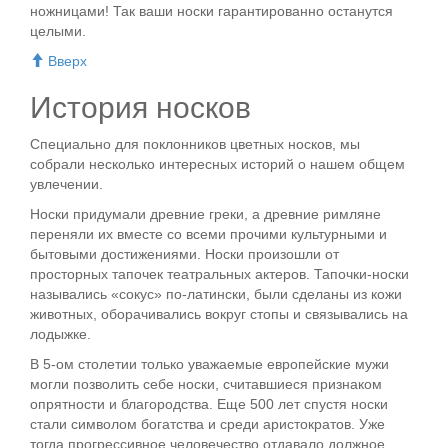
ножницами! Так ваши носки гарантированно останутся
целыми.
Вверх
История носков
Специально для поклонников цветных носков, мы
собрали несколько интересных историй о нашем общем
увлечении.
Носки придумали древние греки, а древние римляне
переняли их вместе со всеми прочими культурными и
бытовыми достижениями. Носки произошли от
просторных тапочек театральных актеров. Тапочки-носки
назывались «сокус» по-латински, были сделаны из кожи
животных, оборачивались вокруг стопы и связывались на
лодыжке.
В 5-ом столетии только уважаемые европейские мужи
могли позволить себе носки, считавшиеся признаком
опрятности и благородства. Еще 500 лет спустя носки
стали символом богатства и среди аристократов. Уже
тогда прогрессивное человечество отдавало должное