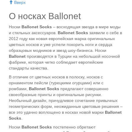
Вверх
О носках Ballonet
Носки
Ballonet Socks
– восходящая звезда в мире моды
и стильных аксессуаров.
Ballonet Socks
заявили о себе в
2012 году как новая европейская марка оригинальных
цветных носков
и уже успели покорить ноги и сердца
образцовых модников и звезд шоу-бизнеса. Носки
Ballonet
производятся в Турции на небольшой носочной
фабрике, которая четко соблюдает европейские
стандарты качества.
В отличие от
цветных носков
в полоску, носков с
орнаментом пейсли (турецкими огурцами) или с
ромбами,
Ballonet Socks
предлагают совершенно
своеобразные принты и оригинальные рисунки.
Необычный дизайн, причудливое сочетание привычных
геометрических форм, неожиданные цветовые решения –
все это удачно воплощено в носках новой марки
Ballonet
Socks
.
Носки
Ballonet Socks
постепенно обретают