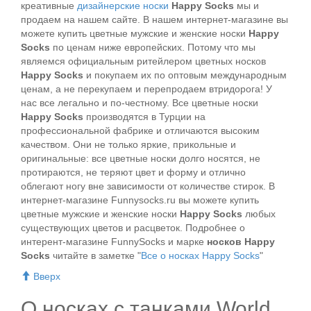
креативные
дизайнерские носки
Happy Socks
мы и
продаем на нашем сайте. В нашем интернет-магазине вы
можете купить цветные мужские и женские носки
Happy
Socks
по ценам ниже европейских. Потому что мы
являемся официальным ритейлером цветных носков
Happy Socks
и покупаем их по оптовым международным
ценам, а не перекупаем и перепродаем втридорога! У
нас все легально и по-честному. Все цветные носки
Happy Socks
производятся в Турции на
профессиональной фабрике и отличаются высоким
качеством. Они не только яркие, прикольные и
оригинальные: все цветные носки долго носятся, не
протираются, не теряют цвет и форму и отлично
облегают ногу вне зависимости от количестве стирок. В
интернет-магазине Funnysocks.ru вы можете купить
цветные мужские и женские носки
Happy Socks
любых
существующих цветов и расцветок. Подробнее о
интерент-магазине FunnySocks и марке
носков Happy
Socks
читайте в заметке "
Все о носках Happy Socks
"
Вверх
О носках с танками World