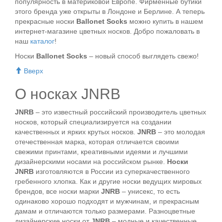
популярность в материковой Европе. Фирменные бутики
этого бренда уже открыты в Лондоне и Берлине. А теперь
прекрасные носки
Ballonet Socks
можно купить в нашем
интернет-магазине
цветных носков
. Добро пожаловать в
наш
каталог
!
Носки
Ballonet Socks
– новый способ выглядеть свежо!
Вверх
О носках JNRB
JNRB
– это известный российский производитель цветных
носков, который специализируется на создании
качественных и ярких крутых носков.
JNRB
– это молодая
отечественная марка, которая отличается своими
свежими принтами, креативными идеями и лучшими
дизайнерскими носами на российском рынке.
Носки
JNRB
изготовляются в России из суперкачественного
гребенного хлопка. Как и другие носки ведущих мировых
брендов, все носки марки
JNRB
– унисекс, то есть
одинаково хорошо подходят и мужчинам, и прекрасным
дамам и отличаются только размерами. Разноцветные
дизайнерские носки от
JNRB
– модные и качественные