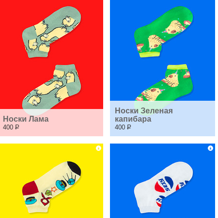
Носки Зеленая 
Носки Лама
капибара
400
Р
400
Р