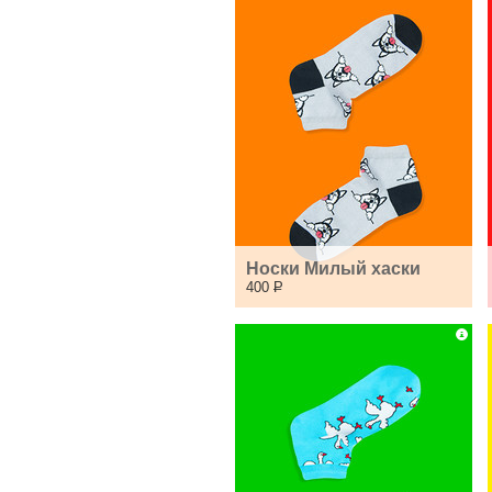
Носки Милый хаски
400
Р