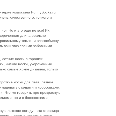
интернет-магазина FunnySocks.ru
чень качественного, тонкого и
ог. Но и это еще не все! Их
 укороченная длина реально
правильному тепло- и влагообмену.
ать ваш глаз своими забавными
, летние носки в горошек,
ки, низкие носки, укороченные
лько самые яркие дизайны, только
ороткие носки для лета, летние
о надевать с кедами и кроссовками.
и! Что же говорить про прекрасную
алиями, но и с босоножками,
сную летнюю погоду - эта страница
носить цветные короткие носки, —