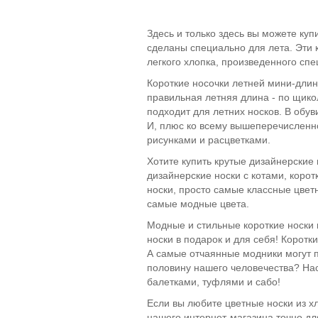
Здесь и только здесь вы можете куп
сделаны специально для лета. Эти к
легкого хлопка, произведенного сп
Короткие носочки летней мини-длин
правильная летняя длина - по щикол
подходит для летних носков. В обув
И, плюс ко всему вышеперечисленно
рисунками и расцветками.
Хотите купить крутые дизайнерские н
дизайнерские носки с котами, корот
носки, просто самые классные цветн
самые модные цвета.
Модные и стильные короткие носки 
носки в подарок и для себя! Коротк
А самые отчаянные модники могут п
половину нашего человечества? Нас
балетками, туфлями и сабо!
Если вы любите цветные носки из х
нашего интернет-магазина точно для