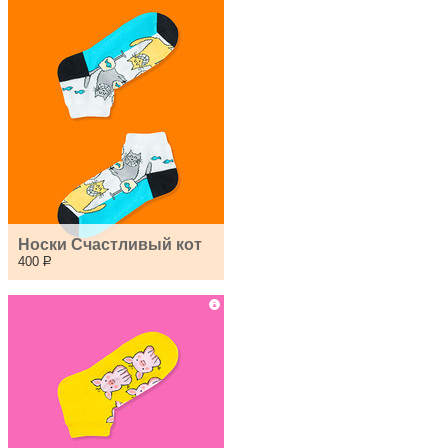
Носки Счастливый кот
400
Р