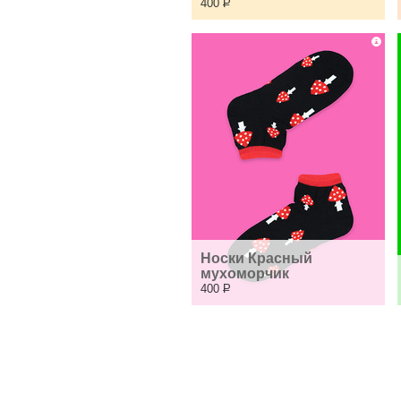
400
Р
Носки Красный 
мухоморчик
400
Р