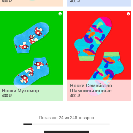
400
Р
400
Р
Носки Семейство 
Носки Мухомор
Шампиньоновые
400
Р
400
Р
Показано
24
из
246
товаров