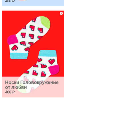
400
Р
Носки Головокружение 
от любви
400
Р