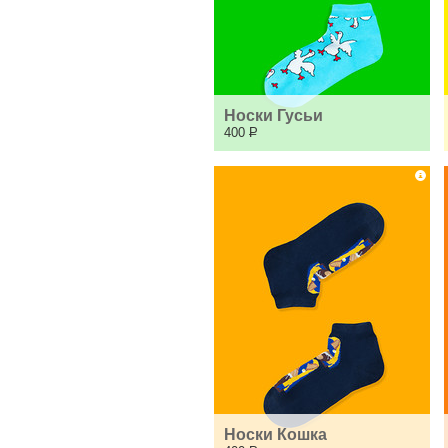
Носки Гусьи
400
Р
Носки Кошка