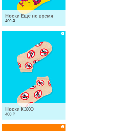
Носки Еще не время
400
Р
Носки КЗХО
400
Р