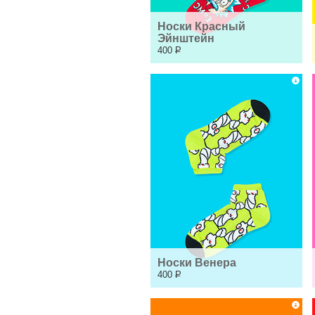
Носки Красный 
Эйнштейн
400
Р
Носки Венера
400
Р