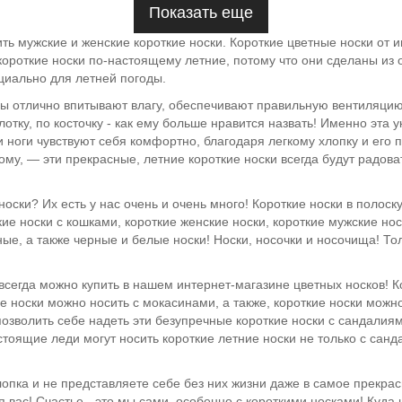
Показать еще
ить мужские и женские короткие носки. Короткие цветные носки от 
ороткие носки по-настоящему летние, потому что они сделаны из о
ециально для летней погоды.
ы отлично впитывают влагу, обеспечивают правильную вентиляцию н
отку, по косточку - как ему больше нравится назвать! Именно эта
и ноги чувствуют себя комфортно, благодаря легкому хлопку и его 
му, — эти прекрасные, летние короткие носки всегда будут радов
оски? Их есть у нас очень и очень много! Короткие носки в полоску
кие носки с кошками, короткие женские носки, короткие мужские нос
ые, а также черные и белые носки! Носки, носочки и носочища! То
всегда можно купить в нашем интернет-магазине цветных носков! К
ие носки можно носить с мокасинами, а также, короткие носки можн
озволить себе надеть эти безупречные короткие носки с сандалиям
тоящие леди могут носить короткие летние носки не только с санд
лопка и не представляете себе без них жизни даже в самое прекра
 вас! Счастье - это мы сами, особенно с короткими носками! Куда 