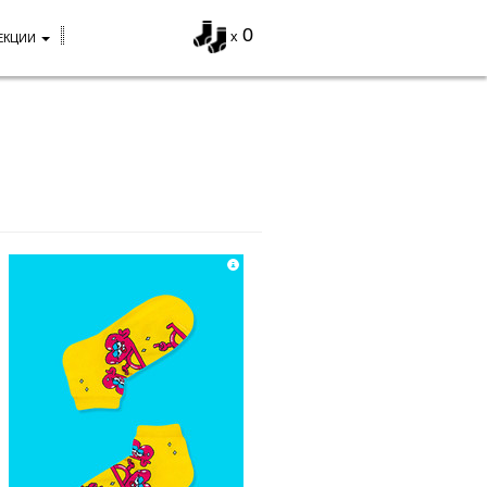
0
x
ЕКЦИИ