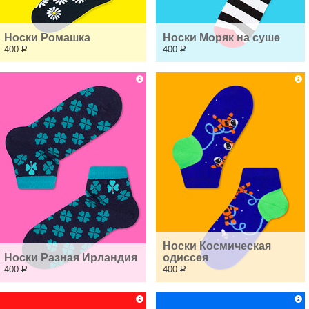
Носки Ромашка
Носки Моряк на суше
400
Р
400
Р
Носки Космическая 
Носки Разная Ирландия
одиссея
400
Р
400
Р