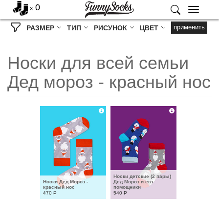
0
x
Меню
применить
РАЗМЕР
ТИП
РИСУНОК
ЦВЕТ
Носки для всей семьи
Дед мороз - красный нос
Носки детские (2 пары) 
Носки Дед Мороз - 
Дед Мороз и его 
красный нос
помощники
470
Р
540
Р