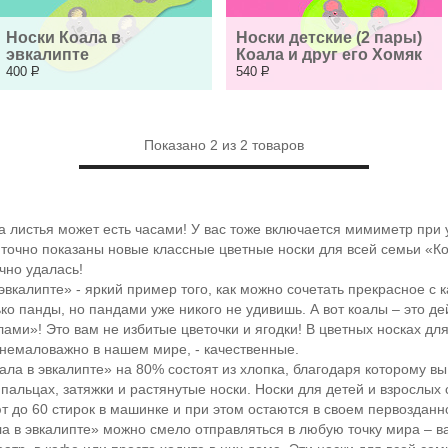
Носки Коала в 
Носки детские (2 пары) 
эвкалипте
Коала и друг его Хомяк
400
Р
540
Р
Показано
2
из
2
товаров
листья может есть часами! У вас тоже включается мимиметр при
 точно показаны новые классные цветные носки для всей семьи «К
чно удалась!
вкалипте» - яркий пример того, как можно сочетать прекрасное с 
ко панды, но пандами уже никого не удивишь. А вот коалы – это д
алами»! Это вам не избитые цветочки и ягодки! В цветных носках дл
 немаловажно в нашем мире, - качественные.
а в эвкалипте» на 80% состоят из хлопка, благодаря которому вы 
пальцах, затяжки и растянутые носки. Носки для детей и взрослых 
т до 60 стирок в машинке и при этом остаются в своем первозданн
 в эвкалипте» можно смело отправляться в любую точку мира – вам