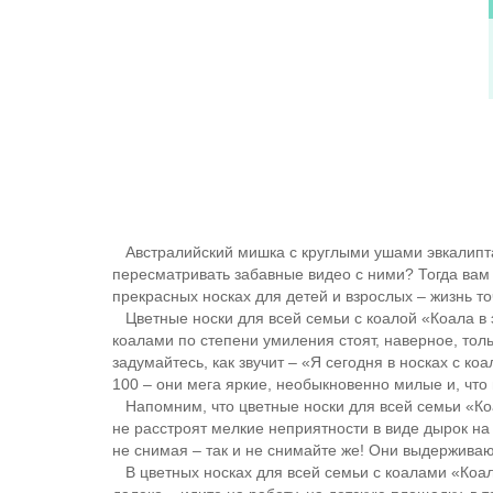
Австралийский мишка с круглыми ушами эвкалипта 
пересматривать забавные видео с ними? Тогда вам
прекрасных носках для детей и взрослых – жизнь то
Цветные носки для всей семьи с коалой «Коала в э
коалами по степени умиления стоят, наверное, толь
задумайтесь, как звучит – «Я сегодня в носках с ко
100 – они мега яркие, необыкновенно милые и, что
Напомним, что цветные носки для всей семьи «Коал
не расстроят мелкие неприятности в виде дырок на 
не снимая – так и не снимайте же! Они выдерживаю
В цветных носках для всей семьи с коалами «Коала