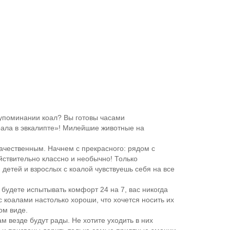
 упоминании коал? Вы готовы часами
оала в эвкалипте»! Милейшие животные на
качественным. Начнем с прекрасного: рядом с
ействительно классно и необычно! Только
я детей и взрослых с коалой чувствуешь себя на все
будете испытывать комфорт 24 на 7, вас никогда
с коалами настолько хороши, что хочется носить их
ом виде.
 везде будут рады. Не хотите уходить в них