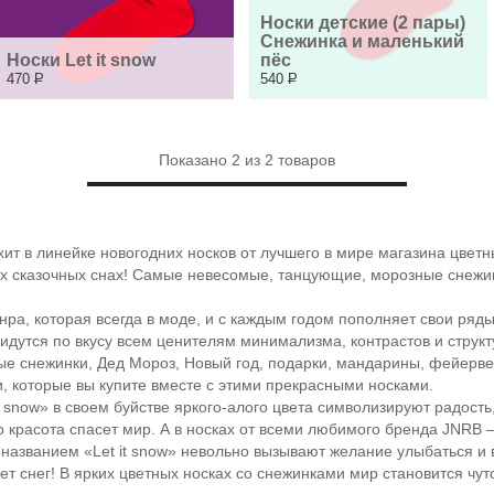
Носки детские (2 пары) 
Снежинка и маленький 
Носки Let it snow
пёс
470
Р
540
Р
Показано
2
из
2
товаров
ит в линейке новогодних носков от лучшего в мире магазина цвет
их сказочных снах! Самые невесомые, танцующие, морозные снежинк
нра, которая всегда в моде, и с каждым годом пополняет свои ряд
дутся по вкусу всем ценителям минимализма, контрастов и структ
тые снежинки, Дед Мороз, Новый год, подарки, мандарины, фейерве
, которые вы купите вместе с этими прекрасными носками.
now» в своем буйстве яркого-алого цвета символизируют радость, 
о красота спасет мир. А в носках от всеми любимого бренда JNRB 
азванием «Let it snow» невольно вызывают желание улыбаться и 
ет снег! В ярких цветных носках со снежинками мир становится чут