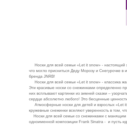
Носки для всей семьи «Let it snow» - настоящий х
что могло присниться Деду Морозу и Снегурочке в 
бренда JNRB!
Носки для всей семьи «Let it snow» - классика жа
Эти красивые носки со снежинками определенно при
них всплывают картинки из зимней сказки – узорча
сердце абсолютно любого! Это бесценные ценности
Атмосферные носки для детей и взрослых «Let it s
кружевные снежинки вселяют уверенность в том, чт
Носки для всей семьи со снежинками с манящим н
одноименной композиции Frank Sinatra - и пусть ид