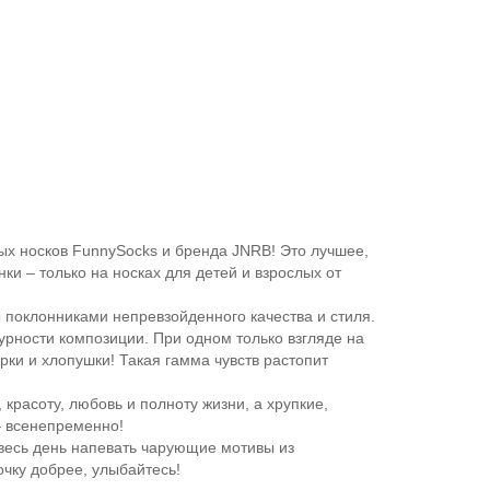
ных носков FunnySocks и бренда JNRB! Это лучшее,
и – только на носках для детей и взрослых от
ы поклонниками непревзойденного качества и стиля.
урности композиции. При одном только взгляде на
рки и хлопушки! Такая гамма чувств растопит
красоту, любовь и полноту жизни, а хрупкие,
– всенепременно!
весь день напевать чарующие мотивы из
очку добрее, улыбайтесь!