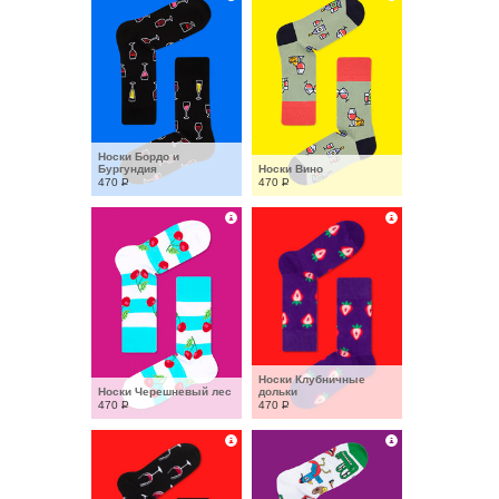
Носки Бордо и 
Бургундия
Носки Вино
470
Р
470
Р
Носки Клубничные 
Носки Черешневый лес
дольки
470
Р
470
Р