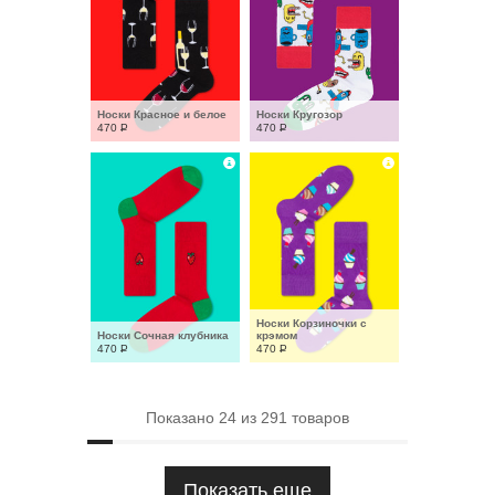
Носки Красное и белое
Носки Кругозор
470
Р
470
Р
Носки Корзиночки с 
Носки Сочная клубника
крэмом
470
Р
470
Р
Показано
24
из
291
товаров
Показать еще