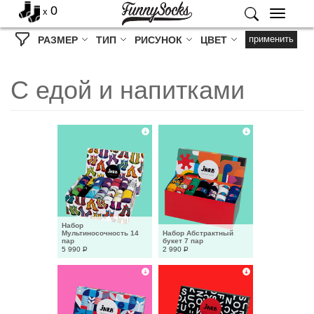
0
x
Меню
применить
РАЗМЕР
ТИП
РИСУНОК
ЦВЕТ
С едой и напитками
Набор 
Мультиносочность 14 
Набор Абстрактный 
пар
букет 7 пар
5 990
Р
2 990
Р