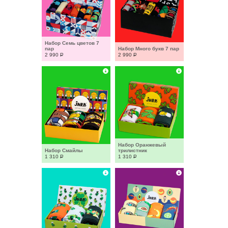
Набор Семь цветов 7 
пар
Набор Много букв 7 пар
2 990
Р
2 990
Р
Набор Оранжевый 
Набор Смайлы
трилистник
1 310
Р
1 310
Р