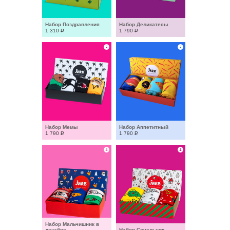
Набор Поздравления
Набор Деликатесы
1 310
Р
1 790
Р
Набор Мемы
Набор Аппетитный
1 790
Р
1 790
Р
Набор Мальчишник в 
декабре
Набор Сочельник