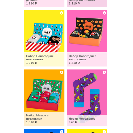
1 310
Р
1 310
Р
Набор Новогодние 
Набор Новогоднее 
пингвинята
настроение
1 310
Р
1 310
Р
Набор Мешок с 
подарками
Носки Мороженое
1 310
Р
470
Р