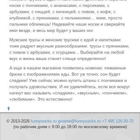
носки с пончиками, с ананасами, с персиками, с
арбузами, с пиццей, с яичницей, с пивом, с кофе, с
клубникой, с пряниками, с пельменями… ммм, просто
пальчики оближешь! Надевайте наши носки и сверкайте
ими везде, и весь мир будет у ваших ног.
Мужские трусы и женские трусики с едой и напитками
тоже радуют вкусным разнообразием: трусы с пряниками,
с пивом с арбузами, с огурцами... Выбирайте на любой
вкус и жизнь ваша станет слаще определенно!
А еще в нашем магазине появились новинки: пижамные
брюки с изображениями еды. Вот уж точно: сон будет
сладким! Уже сейчас можно купить штаны с пончиками и
получать удовольствие. И не удивляйтесь, если все вокруг
начнут вас называть «сладким», «вкусным», «пончиком»,
«любимым». Это естественно!
© 2013-2026
funnysocks.ru
giveme@funnysocks.ru
+7 495 120-30-70
(по рабочим дням с 9:00 до 18:00 по московскому времени)