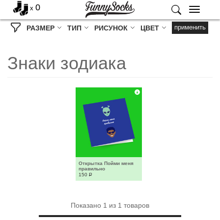
0
x
Меню
применить
РАЗМЕР
ТИП
РИСУНОК
ЦВЕТ
Знаки зодиака
Открытка Пойми меня 
правильно
150
Р
Показано
1
из
1
товаров