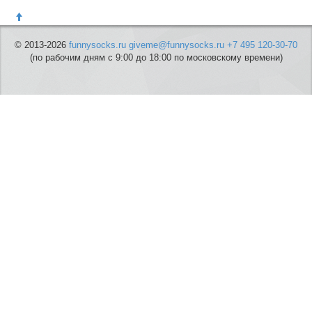
© 2013-2026
funnysocks.ru
giveme@funnysocks.ru
+7 495 120-30-70
(по рабочим дням с 9:00 до 18:00 по московскому времени)