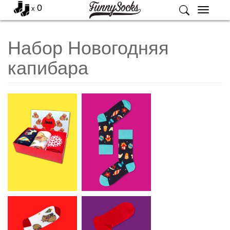
0
x
Меню
Набор Новогодняя
капибара