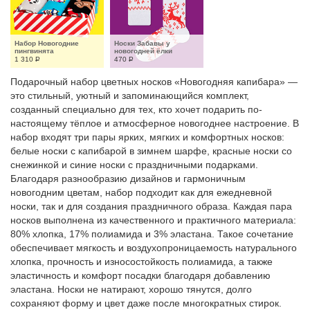
Набор Новогодние 
Носки Забавы у 
пингвинята
новогодней ёлки
1 310
Р
470
Р
Подарочный набор цветных носков «Новогодняя капибара» —
это стильный, уютный и запоминающийся комплект,
созданный специально для тех, кто хочет подарить по-
настоящему тёплое и атмосферное новогоднее настроение. В
набор входят три пары ярких, мягких и комфортных носков:
белые носки с капибарой в зимнем шарфе, красные носки со
снежинкой и синие носки с праздничными подарками.
Благодаря разнообразию дизайнов и гармоничным
новогодним цветам, набор подходит как для ежедневной
носки, так и для создания праздничного образа. Каждая пара
носков выполнена из качественного и практичного материала:
80% хлопка, 17% полиамида и 3% эластана. Такое сочетание
обеспечивает мягкость и воздухопроницаемость натурального
хлопка, прочность и износостойкость полиамида, а также
эластичность и комфорт посадки благодаря добавлению
эластана. Носки не натирают, хорошо тянутся, долго
сохраняют форму и цвет даже после многократных стирок.