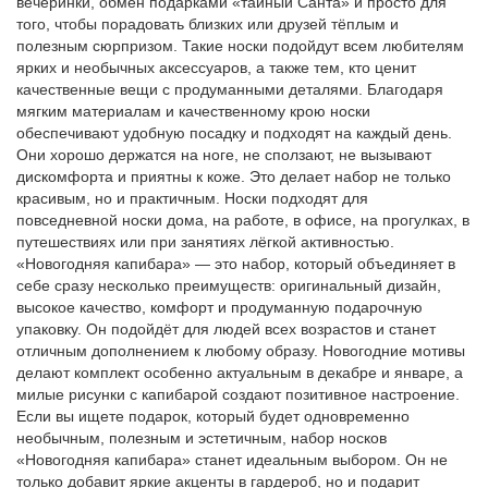
вечеринки, обмен подарками «тайный Санта» и просто для
того, чтобы порадовать близких или друзей тёплым и
полезным сюрпризом. Такие носки подойдут всем любителям
ярких и необычных аксессуаров, а также тем, кто ценит
качественные вещи с продуманными деталями. Благодаря
мягким материалам и качественному крою носки
обеспечивают удобную посадку и подходят на каждый день.
Они хорошо держатся на ноге, не сползают, не вызывают
дискомфорта и приятны к коже. Это делает набор не только
красивым, но и практичным. Носки подходят для
повседневной носки дома, на работе, в офисе, на прогулках, в
путешествиях или при занятиях лёгкой активностью.
«Новогодняя капибара» — это набор, который объединяет в
себе сразу несколько преимуществ: оригинальный дизайн,
высокое качество, комфорт и продуманную подарочную
упаковку. Он подойдёт для людей всех возрастов и станет
отличным дополнением к любому образу. Новогодние мотивы
делают комплект особенно актуальным в декабре и январе, а
милые рисунки с капибарой создают позитивное настроение.
Если вы ищете подарок, который будет одновременно
необычным, полезным и эстетичным, набор носков
«Новогодняя капибара» станет идеальным выбором. Он не
только добавит яркие акценты в гардероб, но и подарит