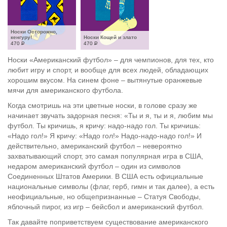
Носки Осторожно, 
кенгуру!
Носки Кощей и злато
470
Р
470
Р
Носки «Американский футбол» – для чемпионов, для тех, кто
любит игру и спорт, и вообще для всех людей, обладающих
хорошим вкусом. На синем фоне – вытянутые оранжевые
мячи для американского футбола.
Когда смотришь на эти цветные носки, в голове сразу же
начинает звучать задорная песня: «Ты и я, ты и я, любим мы
футбол. Ты кричишь, я кричу: надо-надо гол. Ты кричишь:
«Надо гол!» Я кричу: «Надо гол!» Надо-надо-надо гол!» И
действительно, американский футбол – невероятно
захватывающий спорт, это самая популярная игра в США,
недаром американский футбол – один из символов
Соединенных Штатов Америки. В США есть официальные
национальные символы (флаг, герб, гимн и так далее), а есть
неофициальные, но общепризнанные – Статуя Свободы,
яблочный пирог, из игр – бейсбол и американский футбол.
Так давайте поприветствуем существование американского