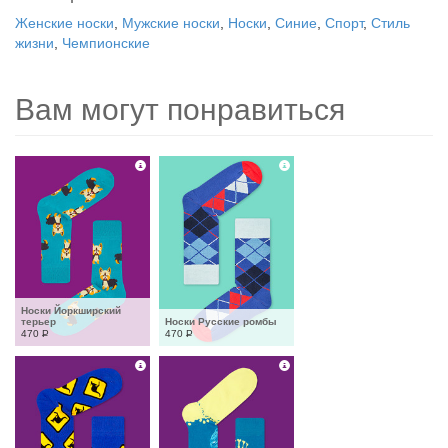
Женские носки
,
Мужские носки
,
Носки
,
Синие
,
Спорт
,
Стиль
жизни
,
Чемпионские
Вам могут понравиться
Носки Йоркширский 
терьер
Носки Русские ромбы
470
Р
470
Р