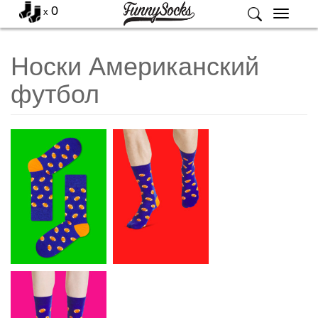
0
x
Меню
Носки Американский
футбол