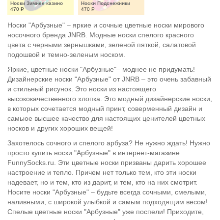
Носки Зимнее казино
Носки Подснежники
470
Р
470
Р
Носки "Арбузные" – яркие и сочные цветные носки мирового
носочного бренда JNRB. Модные носки спелого красного
цвета с черными зернышками, зеленой пяткой, салатовой
подошвой и темно-зеленым носком.
Яркие, цветные носки "Арбузные"– моднее не придумать!
Дизайнерские носки "Арбузные" от JNRB – это очень забавный
и стильный рисунок. Это носки из настоящего
высококачественного хлопка. Это модный дизайнерские носки,
в которых сочетается модный принт, соверменный дизайн и
самыое высшее качество для настоящих ценителей цветных
носков и других хороших вещей!
Захотелось сочного и спелого арбуза? Не нужно ждать! Нужно
просто купить носки "Арбузные" в интернет-магазине
FunnySocks.ru. Эти цветные носки призваны дарить хорошее
настроение и тепло. Причем нет только тем, кто эти носки
надевает, но и тем, кто из дарит, и тем, кто на них смотрит.
Носите носки "Арбузные" – будьте всегда сочными, смелыми,
наливными, с широкой улыбкой и самым подходящим весом!
Спелые цветные носки "Арбузные" уже поспели! Приходите,