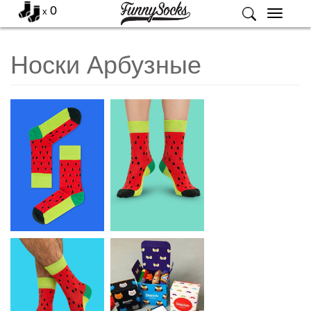
0
x
Меню
Носки Арбузные