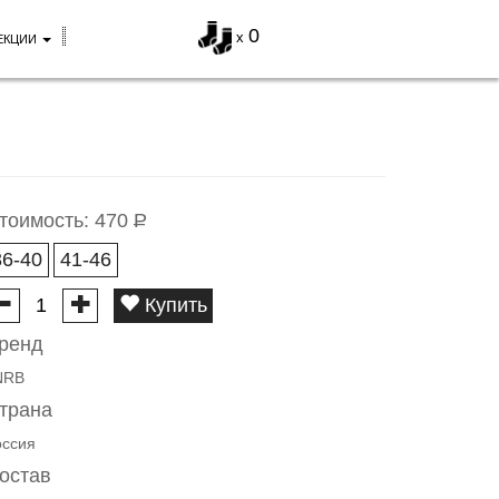
0
x
ЕКЦИИ
тоимость:
470
Р
36-40
41-46
Купить
ренд
NRB
трана
оссия
остав