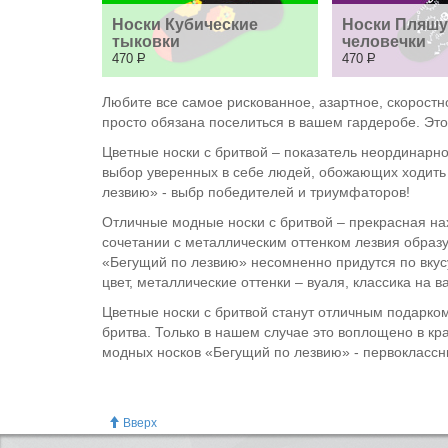
Носки Кубические 
Носки Пляшу
тыковки
человечки
470
Р
470
Р
Любите все самое рискованное, азартное, скоростн
просто обязана поселиться в вашем гардеробе. Это
Цветные носки с бритвой – показатель неординарно
выбор уверенных в себе людей, обожающих ходить 
лезвию» - выбр победителей и триумфаторов!
Отличные модные носки с бритвой – прекрасная нахо
сочетании с металлическим оттенком лезвия образу
«Бегущий по лезвию» несомненно придутся по вкусу
цвет, металлические оттенки – вуаля, классика на в
Цветные носки с бритвой станут отличным подарком
бритва. Только в нашем случае это воплощено в кр
модных носков «Бегущий по лезвию» - первоклассны
Вверх