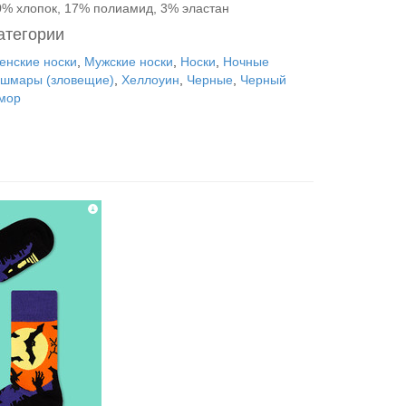
0% хлопок, 17% полиамид, 3% эластан
атегории
енские носки
,
Мужские носки
,
Носки
,
Ночные
ошмары (зловещие)
,
Хеллоуин
,
Черные
,
Черный
мор