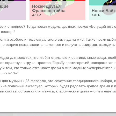
щие 
Носки Друзья 
Франкенштейна
Носки Байк
470
Р
470
Р
ое и огненное? Тогда новая модель цветных носков «Бегущий по л
 восторг!
сти и особого интеллектуального взгляда на мир. Такие носки выб
по острию ножа, ставить на кон все и получать выигрыш, выходить
дка для всех тех, кто любит стильные и оригинальные вещи, особе
ет страстную игру контрастов, борьбу противоречий, завораживая
 и тем, кто только открывает двери в мир модных экспериментов 
аших ногах!
 для мужчин к 23 февраля, это сочетание традиционного набора, 
айне полезный аксессуар, который будет радовать долгое время и п
й состав, острие стиля и вкуса, классические цвета – о чем еще 