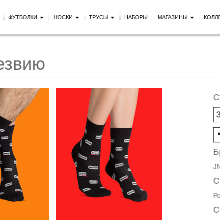
ФУТБОЛКИ
НОСКИ
ТРУСЫ
НАБОРЫ
МАГАЗИНЫ
КОЛЛ
езвию
С
Б
J
С
Р
С