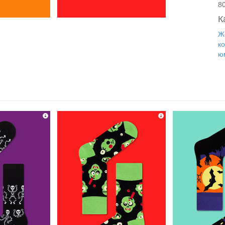
8
К
Ж
к
ю