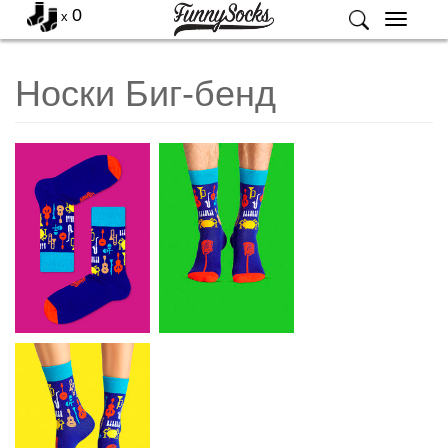
0
x
Меню
Носки Биг-бенд