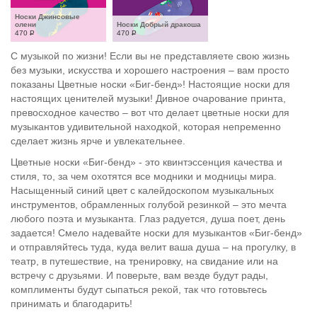
Носки Джинсовые 
олени
Носки Добрый дракоша
470
Р
470
Р
С музыкой по жизни! Если вы не представляете свою жизнь
без музыки, искусства и хорошего настроения – вам просто
показаны Цветные носки «Биг-бенд»! Настоящие носки для
настоящих ценителей музыки! Дивное очарование принта,
превосходное качество – вот что делает цветные носки для
музыкантов удивительной находкой, которая непременно
сделает жизнь ярче и увлекательнее.
Цветные носки «Биг-бенд» - это квинтэссенция качества и
стиля, то, за чем охотятся все модники и модницы мира.
Насыщенный синий цвет с калейдоскопом музыкальных
инструментов, обрамленных голубой резинкой – это мечта
любого поэта и музыканта. Глаз радуется, душа поет, день
задается! Смело надевайте носки для музыкантов «Биг-бенд»
и отправляйтесь туда, куда велит ваша душа – на прогулку, в
театр, в путешествие, на тренировку, на свидание или на
встречу с друзьями. И поверьте, вам везде будут рады,
комплименты будут сыпаться рекой, так что готовьтесь
принимать и благодарить!