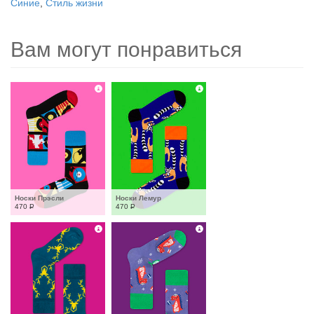
Синие
,
Стиль жизни
Вам могут понравиться
Носки Прэсли
Носки Лемур
470
Р
470
Р