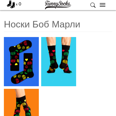
0
x
Меню
Носки Боб Марли