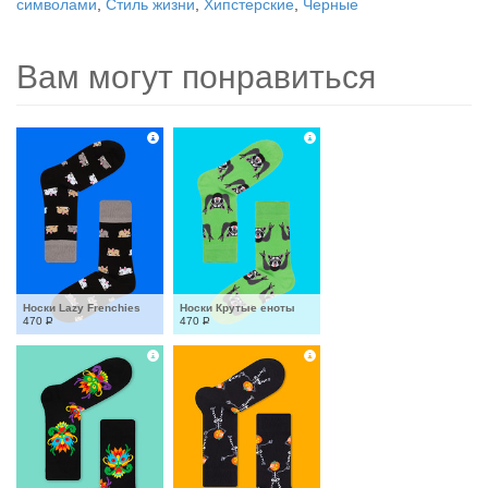
символами
,
Стиль жизни
,
Хипстерские
,
Черные
Вам могут понравиться
Носки Lazy Frenchies
Носки Крутые еноты
470
Р
470
Р