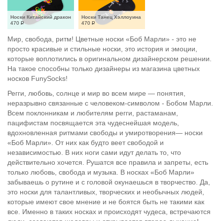
Носки Китайский дракон
Носки Танец Хэллоуина
470
Р
470
Р
Мир, свобода, ритм! Цветные носки «Боб Марли» - это не
просто красивые и стильные носки, это история и эмоции,
которые воплотились в оригинальном дизайнерском решении.
На такое способны только дизайнеры из магазина цветных
носков FunySocks!
Регги, любовь, солнце и мир во всем мире — понятия,
неразрывно связанные с человеком-символом - Бобом Марли.
Всем поклонникам и любителям регги, растаманам,
пацифистам посвящается эта чудеснейшая модель,
вдохновленная ритмами свободы и умиротворения— носки
«Боб Марли». От них как будто веет свободой и
независимостью. В них ноги сами идут делать то, что
действительно хочется. Рушатся все правила и запреты, есть
только любовь, свобода и музыка. В носках «Боб Марли»
забываешь о рутине и с головой окунаешься в творчество. Да,
это носки для талантливых, творческих и необычных людей,
которые имеют свое мнение и не боятся быть не такими как
все. Именно в таких носках и происходят чудеса, встречаются