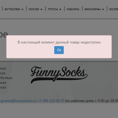
ФУТБОЛКИ
НОСКИ
ТРУСЫ
НАБОРЫ
МАГАЗИНЫ
КОЛЛ
ре
В настоящий момент данный товар недоступен
Ок
сках
сах
тболках
анах
сках
giveme@funnysocks.ru
+7 495 120-30-70
(по рабочим дням с 9:00 до 18:0