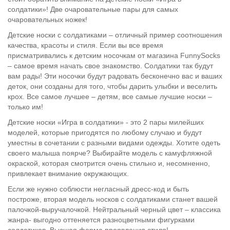
солдатики»! Две очаровательные пары для самых
очаровательных ножек!
Детские носки с солдатиками – отличный пример соотношения
качества, красоты и стиля. Если вы все время
присматривались к детским носочкам от магазина FunnySocks
– самое время начать свое знакомство. Солдатики так будут
вам рады! Эти носочки будут радовать бесконечно вас и ваших
деток, они созданы для того, чтобы дарить улыбки и веселить
крох. Все самое лучшее – детям, все самые лучшие носки –
только им!
Детские носки «Игра в солдатики» - это 2 пары милейших
моделей, которые пригодятся по любому случаю и будут
уместны в сочетании с разными видами одежды. Хотите одеть
своего малыша поярче? Выбирайте модель с камуфляжной
окраской, которая смотрится очень стильно и, несомненно,
привлекает внимание окружающих.
Если же нужно соблюсти негласный дресс-код и быть
построже, вторая модель носков с солдатиками станет вашей
палочкой-выручалочкой. Нейтральный черный цвет – классика
жанра- выгодно оттеняется разноцветными фигурками