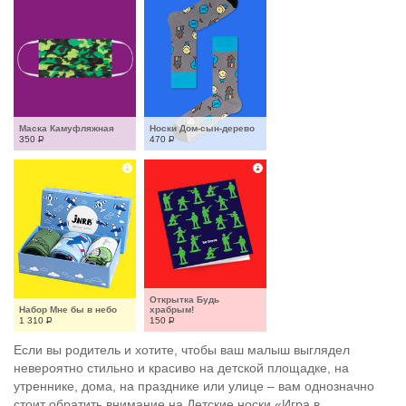
Маска Камуфляжная
Носки Дом-сын-дерево
350
Р
470
Р
Открытка Будь 
Набор Мне бы в небо
храбрым!
1 310
Р
150
Р
Если вы родитель и хотите, чтобы ваш малыш выглядел
невероятно стильно и красиво на детской площадке, на
утреннике, дома, на празднике или улице – вам однозначно
стоит обратить внимание на Детские носки «Игра в