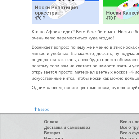
Носки Репетиция 
оркестра
Носки Капке
470
Р
470
Р
Кто по Африке идет? Беге-беге-беге-мот! Носки с 
очень легко переместиться куда угодно!
Возникает вопрос: почему же именно в этих носках
мягкие и удобные. Вы скажете, дескать, ну подумае
ощущаются как ткань, а как будто просто обнимают
поэтому если вам не хватает решимости взять и уех
открывается просто: материал цветных носков «Фио
искусственные нитки, чтобы носки как можно дольш
Одним словом, носите цветные носки, путешествуйте
Вверх
Оплата
Все о но
Доставка и самовывоз
Все о тру
Возврат
Все о фу
Вакансии
Все о шт