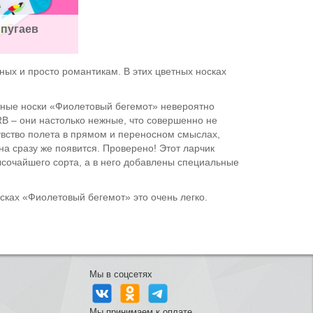
опугаев
ных и просто романтикам. В этих цветных носках
ветные носки «Фиолетовый бегемот» невероятно
NRB – они настолько нежные, что совершенно не
чувство полета в прямом и переносном смыслах,
она сразу же появится. Проверено! Этот ларчик
ысочайшего сорта, а в него добавлены специальные
осках «Фиолетовый бегемот» это очень легко.
Мы в соцсетях
Мы принимаем к оплате