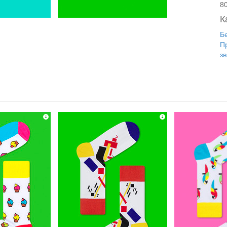
8
К
Б
П
з