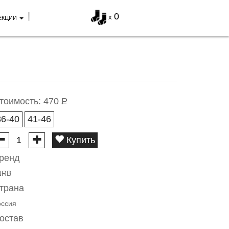
0
x
ЕКЦИИ
тоимость:
470
Р
36-40
41-46
Купить
ренд
NRB
трана
оссия
остав