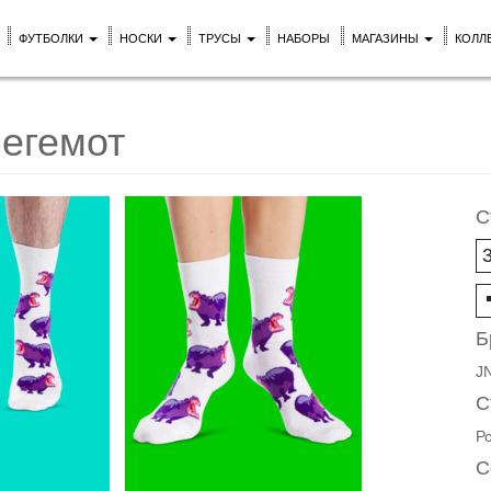
ФУТБОЛКИ
НОСКИ
ТРУСЫ
НАБОРЫ
МАГАЗИНЫ
КОЛЛ
егемот
С
Б
J
С
Р
С