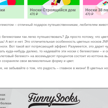
йки
Носки Строящийся дом
Носки 38 п
470
Р
470
Р
бегемотом – отличный подарок путешественникам, любителям живот
 с бегемотами так легко путешествовать? Да просто потому, что ц
шь! А вот и нет. Это отличительная особенность цветных носков J
 ноги. Вот такой вот потрясающий эффект. Разумеется, это дарит 
ать куда-нибудь далеко, то надевайте эти носки с бегемотами – и 
летовый бегемот» на восемьдесят процентов состоит из коттона в
е сохраняли свои великолепные форму и цвет.
, не забывайте о том, что радость – главное в жизни! В цветных н
сках
сах
тболках
анах