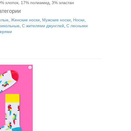
0% хлопок, 17% полиамид, 3% эластан
атегории
елые
,
Женские носки
,
Мужские носки
,
Носки
,
рикольные
,
С жителями джунглей
,
С лесными
верями