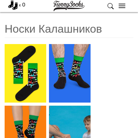
0
x
Меню
Носки Калашников