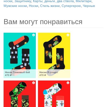
носки
,
Защитнику
,
Карты, деньги, два ствола
,
Милитари
,
Мужские носки
,
Носки
,
Стиль жизни
,
Супергерою
,
Черные
Вам могут понравиться
Носки Танковый бой
Носки Я солдат
470
Р
470
Р