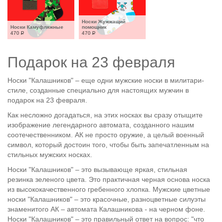
Носки Жужжащий 
Носки Камуфляжные
помощник
470
Р
470
Р
Подарок на 23 февраля
Носки "Калашников" – еще одни мужские носки в милитари-
стиле, созданные специально для настоящих мужчин в
подарок на 23 февраля.
Как несложно догадаться, на этих носках вы сразу отыщите
изображение легендарного автомата, созданного нашим
соотечественником. АК не просто оружие, а целый военный
символ, который достоин того, чтобы быть запечатленным на
стильных мужских носках.
Носки "Калашников" – это вызывающе яркая, стильная
резинка зеленого цвета. Это практичная черная основа носка
из высококачественного гребенного хлопка. Мужские цветные
носки "Калашников" – это красочные, разноцветные силуэты
знаменитого АК – автомата Калашникова - на черном фоне.
Носки "Калашников" – это правильный ответ на вопрос: "что