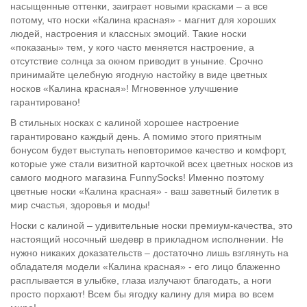
насыщенные оттенки, заиграет новыми красками – а все
потому, что носки «Калина красная» - магнит для хороших
людей, настроения и классных эмоций. Такие носки
«показаны» тем, у кого часто меняется настроение, а
отсутствие солнца за окном приводит в уныние. Срочно
принимайте целебную ягодную настойку в виде цветных
носков «Калина красная»! Мгновенное улучшение
гарантировано!
В стильных носках с калиной хорошее настроение
гарантировано каждый день. А помимо этого приятным
бонусом будет выступать неповторимое качество и комфорт,
которые уже стали визитной карточкой всех цветных носков из
самого модного магазина FunnySocks! Именно поэтому
цветные носки «Калина красная» - ваш заветный билетик в
мир счастья, здоровья и моды!
Носки с калиной – удивительные носки премиум-качества, это
настоящий носочный шедевр в прикладном исполнении. Не
нужно никаких доказательств – достаточно лишь взглянуть на
обладателя модели «Калина красная» - его лицо блаженно
расплывается в улыбке, глаза излучают благодать, а ноги
просто порхают! Всем бы ягодку калину для мира во всем