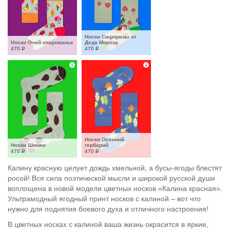
Носки Сюрпризы от 
Носки Очей очарованье
Деда Мороза
470
Р
470
Р
Носки Осенний 
Носки Шишки
гербарий
470
Р
470
Р
Калину красную целует дождь хмельной, а бусы-ягоды блестят
росой! Вся сила поэтической мысли и широкой русской души
воплощена в новой модели цветных носков «Калина красная».
Ультрамодный ягодный принт носков с калиной – вот что
нужно для поднятия боевого духа и отличного настроения!
В цветных носках с калиной ваша жизнь окрасится в яркие,