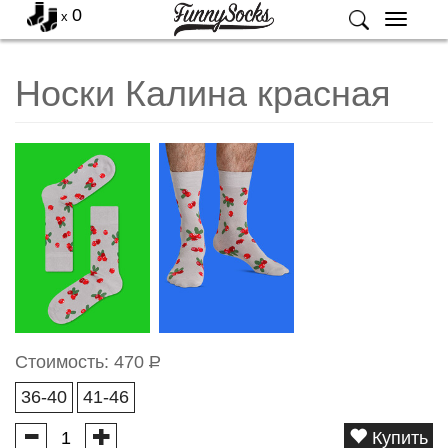
0
x
Меню
Носки Калина красная
Стоимость:
470
Р
36-40
41-46
Купить