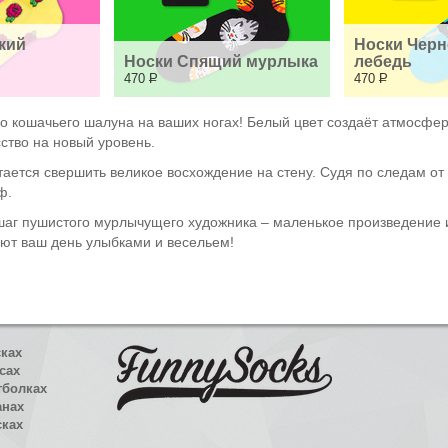
ий 
Носки Черн
Носки Спящий мурлыка
лебедь
470
Р
470
Р
тво кошачьего шалуна на ваших ногах! Белый цвет создаёт атмосфер
ство на новый уровень.
ытается свершить великое восхождение на стену. Судя по следам от 
ф.
й шаг пушистого мурлычущего художника – маленькое произведение 
ют ваш день улыбками и весельем!
сках
сах
тболках
анах
сках