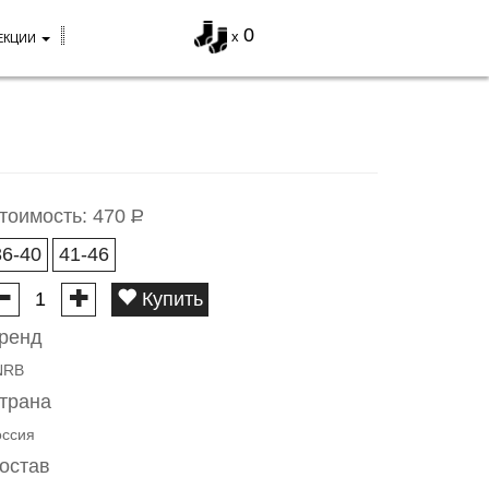
0
x
ЕКЦИИ
тоимость:
470
Р
36-40
41-46
Купить
ренд
NRB
трана
оссия
остав