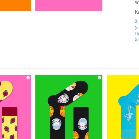
8
К
8
(
П
Х