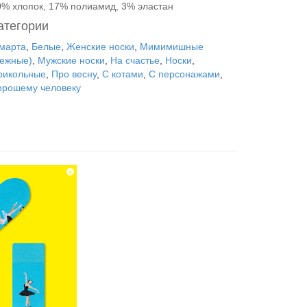
0% хлопок, 17% полиамид, 3% эластан
атегории
 марта
,
Белые
,
Женские носки
,
Мимимишные
нежные)
,
Мужские носки
,
На счастье
,
Носки
,
рикольные
,
Про весну
,
С котами
,
С персонажами
,
орошему человеку