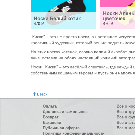
Носки Аленьк
Носки Белый котик
цветочек
470
Р
470
Р
"Киски" – это не просто носки, а настоящее искусс
креативный художник, который решил поднять искус
На этих носках котёнок, словно великий акробат, п
вниз, оставив на обоях настоящий кошачий автогра
Носки "Киски" – это весёлый спектакль, где кажды
собственным кошачьим героем и пусть они наполня
Вверх
Оплата
Все о но
Доставка и самовывоз
Все о тру
Возврат
Все о фу
Вакансии
Все о шт
Публичная оферта
Все о ма
Политика конфеденциальности