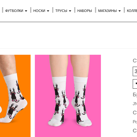
ФУТБОЛКИ
НОСКИ
ТРУСЫ
НАБОРЫ
МАГАЗИНЫ
КОЛЛ
С
Б
J
С
Р
С