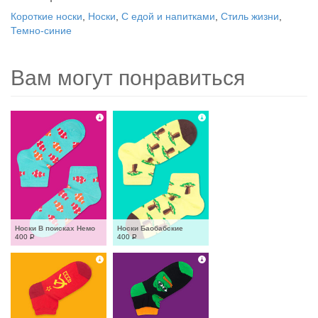
Короткие носки
,
Носки
,
С едой и напитками
,
Стиль жизни
,
Темно-синие
Вам могут понравиться
Носки В поисках Немо
Носки Баобабские
400
Р
400
Р