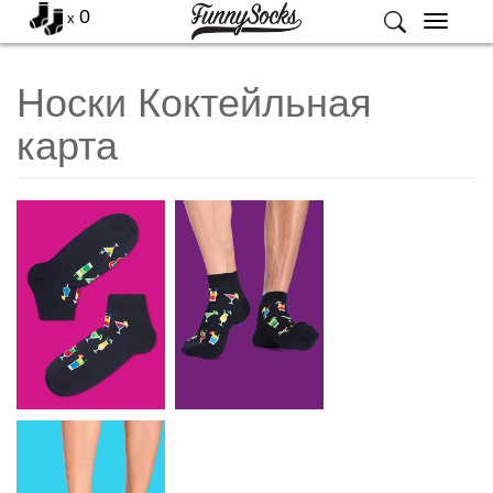
0
x
Меню
Носки Коктейльная
карта