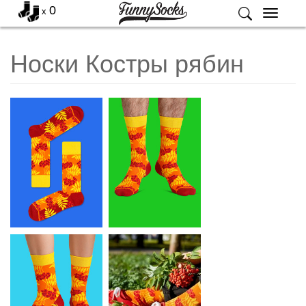
0
x
Меню
Носки Костры рябин