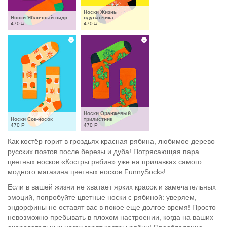
Носки Жизнь 
Носки Яблочный сидр
одуванчика
470
Р
470
Р
Носки Оранжевый 
Носки Сок-носок
трилистник
470
Р
470
Р
Как костёр горит в гроздьях красная рябина, любимое дерево
русских поэтов после березы и дуба! Потрясающая пара
цветных носков «Костры рябин» уже на прилавках самого
модного магазина цветных носков FunnySocks!
Если в вашей жизни не хватает ярких красок и замечательных
эмоций, попробуйте цветные носки с рябиной: уверяем,
эндорфины не оставят вас в покое еще долгое время! Просто
невозможно пребывать в плохом настроении, когда на ваших