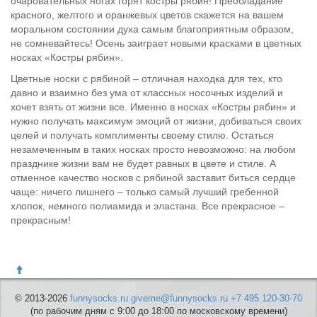
очаровательных ногах горят костры рябин! Преобладание
красного, желтого и оранжевых цветов скажется на вашем
моральном состоянии духа самым благоприятным образом,
не сомневайтесь! Осень заиграет новыми красками в цветных
носках «Костры рябин».
Цветные носки с рябиной – отличная находка для тех, кто
давно и взаимно без ума от классных носочных изделий и
хочет взять от жизни все. Именно в носках «Костры рябин» и
нужно получать максимум эмоций от жизни, добиваться своих
целей и получать комплименты своему стилю. Остаться
незамеченным в таких носках просто невозможно: на любом
празднике жизни вам не будет равных в цвете и стиле. А
отменное качество носков с рябиной заставит биться сердце
чаще: ничего лишнего – только самый лучший гребенной
хлопок, немного полиамида и эластана. Все прекрасное –
прекрасным!
© 2013-2026
funnysocks.ru
giveme@funnysocks.ru
+7 495 120-30-70
(по рабочим дням с 9:00 до 18:00 по московскому времени)