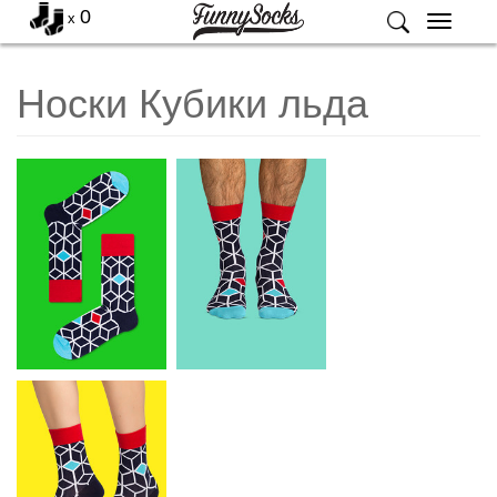
0
x
Меню
Носки Кубики льда