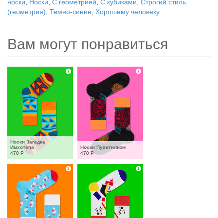
носки
,
Носки
,
С геометрией
,
С кубиками
,
Строгий стиль
(геометрия)
,
Темно-синие
,
Хорошему человеку
Вам могут понравиться
Носки Загадка 
Имхотепа
Носки Пуантилизм
470
Р
470
Р