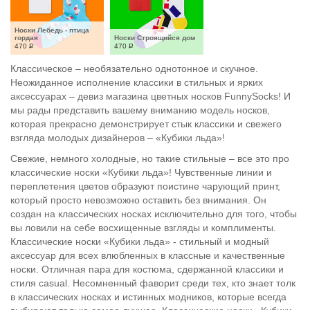
Носки Лебедь - птица 
гордая
Носки Строящийся дом
470
Р
470
Р
Классическое – необязательно однотонное и скучное.
Неожиданное исполнение классики в стильных и ярких
аксессуарах – девиз магазина цветных носков FunnySocks! И
мы рады представить вашему вниманию модель носков,
которая прекрасно демонстрирует стык классики и свежего
взгляда молодых дизайнеров – «Кубики льда»!
Свежие, немного холодные, но такие стильные – все это про
классические носки «Кубики льда»! Чувственные линии и
переплетения цветов образуют поистине чарующий принт,
который просто невозможно оставить без внимания. Он
создан на классических носках исключительно для того, чтобы
вы ловили на себе восхищенные взгляды и комплименты.
Классические носки «Кубики льда» - стильный и модный
аксессуар для всех влюбленных в классные и качественные
носки. Отличная пара для костюма, сдержанной классики и
стиля casual. Несомненный фаворит среди тех, кто знает толк
в классических носках и истинных модников, которые всегда