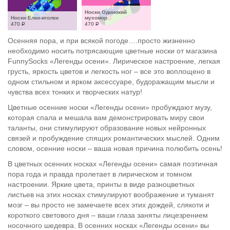
Носки Одинокий 
Носки Елки-иголки
мухомор
470
Р
470
Р
Осенняя пора, и при всякой погоде….просто жизненно
необходимо носить потрясающие цветные носки от магазина
FunnySocks «Легенды осени». Лирическое настроение, легкая
грусть, яркость цветов и легкость ног – все это воплощено в
одном стильном и ярком аксессуаре, будоражащим мысли и
чувства всех тонких и творческих натур!
Цветные осенние носки «Легенды осени» пробуждают музу,
которая спала и мешала вам демонстрировать миру свои
таланты, они стимулируют образование новых нейронных
связей и пробуждение спящих романтических мыслей. Одним
словом, осенние носки – ваша новая причина полюбить осень!
В цветных осенних носках «Легенды осени» самая поэтичная
пора года и правда пролетает в лирическом и томном
настроении. Яркие цвета, принты в виде разноцветных
листьев на этих носках стимулируют воображение и туманят
мозг – вы просто не замечаете всех этих дождей, слякоти и
короткого светового дня – ваши глаза заняты лицезрением
носочного шедевра. В осенних носках «Легенды осени» вы