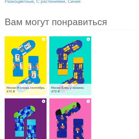
Разноцветные
,
С растениями
,
Синие
Вам могут понравиться
Носки И снова сентябрь
Носки Ёлка у камина
470
Р
470
Р