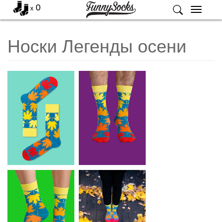
0
x
Меню
Носки Легенды осени