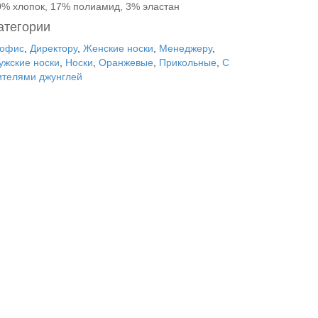
0% хлопок, 17% полиамид, 3% эластан
атегории
 офис
,
Директору
,
Женские носки
,
Менеджеру
,
ужские носки
,
Носки
,
Оранжевые
,
Прикольные
,
С
ителями джунглей