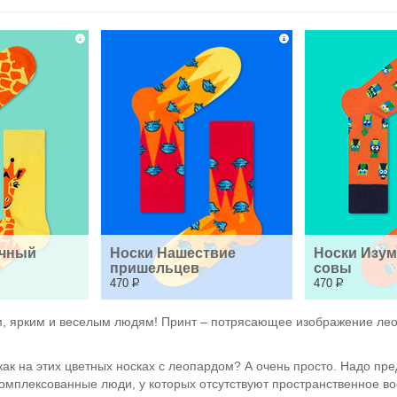
чный 
Носки Нашествие 
Носки Изум
пришельцев
совы
470
Р
470
Р
, ярким и веселым людям! Принт – потрясающее изображение леоп
 как на этих цветных носках с леопардом? А очень просто. Надо пре
акомплексованные люди, у которых отсутствуют пространственное в