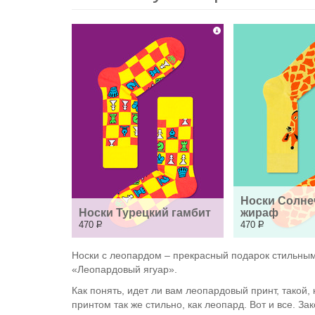
Носки Солне
Носки Турецкий гамбит
жираф
470
Р
470
Р
Носки с леопардом – прекрасный подарок стильным
«Леопардовый ягуар».
Как понять, идет ли вам леопардовый принт, такой,
принтом так же стильно, как леопард. Вот и все. З