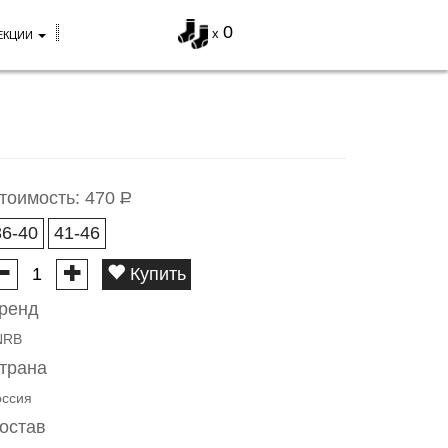
0
x
ЕКЦИИ
тоимость:
470
Р
36-40
41-46
Купить
ренд
NRB
трана
оссия
остав