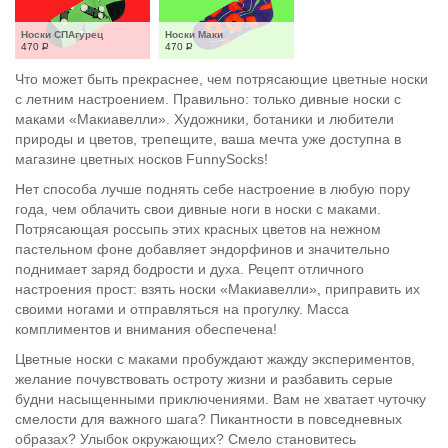
Носки СПАгурец
Носки Маки
470
Р
470
Р
Что может быть прекраснее, чем потрясающие цветные носки
с летним настроением. Правильно: только дивные носки с
маками «Макиавелли». Художники, ботаники и любители
природы и цветов, трепещите, ваша мечта уже доступна в
магазине цветных носков FunnySocks!
Нет способа лучше поднять себе настроение в любую пору
года, чем облачить свои дивные ноги в носки с маками.
Потрясающая россыпь этих красных цветов на нежном
пастельном фоне добавляет эндорфинов и значительно
поднимает заряд бодрости и духа. Рецепт отличного
настроения прост: взять носки «Макиавелли», приправить их
своими ногами и отправляться на прогулку. Масса
комплиментов и внимания обеспечена!
Цветные носки с маками пробуждают жажду экспериментов,
желание почувствовать остроту жизни и разбавить серые
будни насыщенными приключениями. Вам не хватает чуточку
смелости для важного шага? Пикантности в повседневных
образах? Улыбок окружающих? Смело становитесь