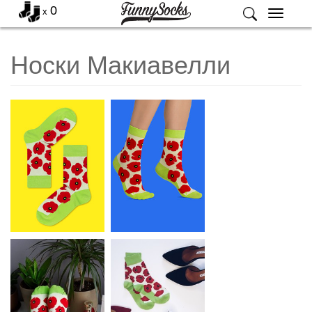
0
x
Меню
Носки Макиавелли