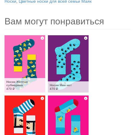
Носки
,
Цветные носки для всей семьи Маяк
Вам могут понравиться
Носки Жёлтая 
субмарина
Носки Мин нет
470
Р
470
Р