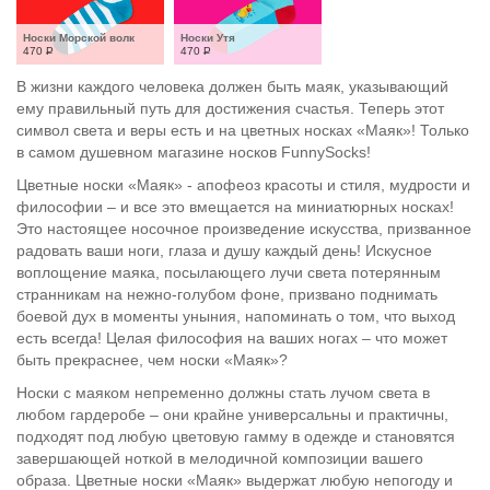
Носки Морской волк
Носки Утя
470
Р
470
Р
В жизни каждого человека должен быть маяк, указывающий
ему правильный путь для достижения счастья. Теперь этот
символ света и веры есть и на цветных носках «Маяк»! Только
в самом душевном магазине носков FunnySocks!
Цветные носки «Маяк» - апофеоз красоты и стиля, мудрости и
философии – и все это вмещается на миниатюрных носках!
Это настоящее носочное произведение искусства, призванное
радовать ваши ноги, глаза и душу каждый день! Искусное
воплощение маяка, посылающего лучи света потерянным
странникам на нежно-голубом фоне, призвано поднимать
боевой дух в моменты уныния, напоминать о том, что выход
есть всегда! Целая философия на ваших ногах – что может
быть прекраснее, чем носки «Маяк»?
Носки с маяком непременно должны стать лучом света в
любом гардеробе – они крайне универсальны и практичны,
подходят под любую цветовую гамму в одежде и становятся
завершающей ноткой в мелодичной композиции вашего
образа. Цветные носки «Маяк» выдержат любую непогоду и