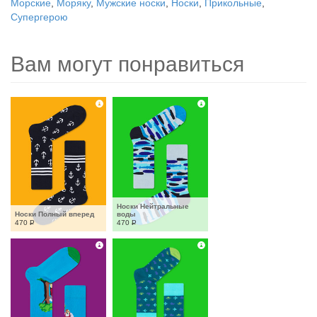
Морские
,
Моряку
,
Мужские носки
,
Носки
,
Прикольные
,
Супергерою
Вам могут понравиться
Носки Нейтральные 
Носки Полный вперед
воды
470
Р
470
Р