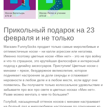
Носки Богатырь
Носки Легко в учении
470
Р
470
Р
Прикольный подарок на 23
февраля и не только
Магазин FunnySocks продает только самые миролюбивые и
оптимистичные носки – ни капли агрессии или негатива.
Именно поэтому цветные носки «Мин нет» - это не про войну
и что-то страшное, это крутейшая философия и интересный
подход к дизайну аксессуаров. Приступим! Цветные носки с
минами – яркое, безудержное великолепие, которое
поднимает настроение за доли секунды и сглаживает
неровности в любом деле и в любом месте, если вдруг они
появились. Вы получаете только колоссальное удовольствие и
забываете про все про свете в цветных носках «Мин нет».
Разве можно мечтать о чем-то большем?
Голубой, насыщенный оттенок носков с минами настраивает
на бодрый лад и миролюбивое настроение по отношению ко