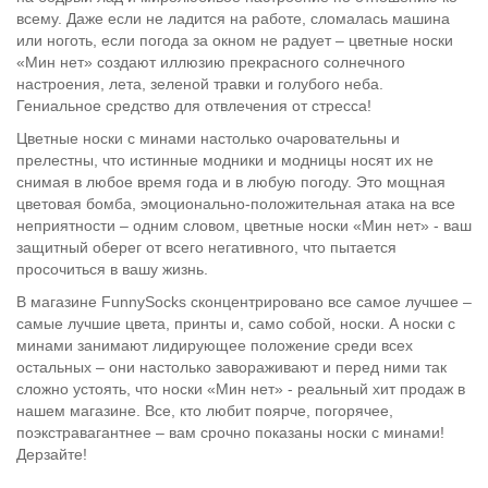
всему. Даже если не ладится на работе, сломалась машина
или ноготь, если погода за окном не радует – цветные носки
«Мин нет» создают иллюзию прекрасного солнечного
настроения, лета, зеленой травки и голубого неба.
Гениальное средство для отвлечения от стресса!
Цветные носки с минами настолько очаровательны и
прелестны, что истинные модники и модницы носят их не
снимая в любое время года и в любую погоду. Это мощная
цветовая бомба, эмоционально-положительная атака на все
неприятности – одним словом, цветные носки «Мин нет» - ваш
защитный оберег от всего негативного, что пытается
просочиться в вашу жизнь.
В магазине FunnySocks сконцентрировано все самое лучшее –
самые лучшие цвета, принты и, само собой, носки. А носки с
минами занимают лидирующее положение среди всех
остальных – они настолько завораживают и перед ними так
сложно устоять, что носки «Мин нет» - реальный хит продаж в
нашем магазине. Все, кто любит поярче, погорячее,
поэкстравагантнее – вам срочно показаны носки с минами!
Дерзайте!