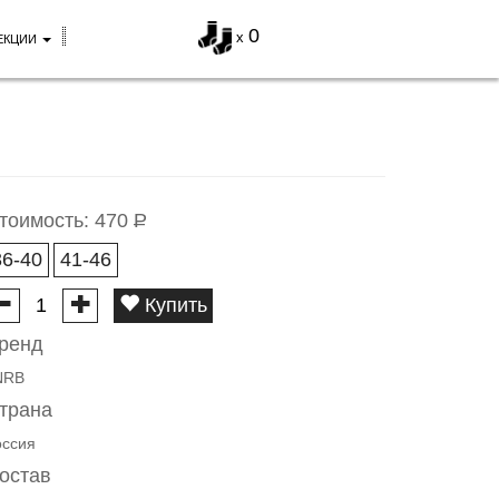
0
x
ЕКЦИИ
тоимость:
470
Р
36-40
41-46
Купить
ренд
NRB
трана
оссия
остав