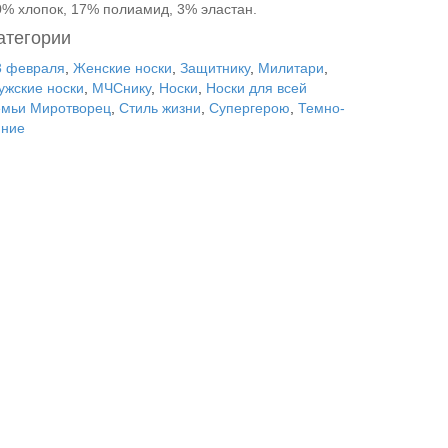
0% хлопок, 17% полиамид, 3% эластан.
атегории
3 февраля
,
Женские носки
,
Защитнику
,
Милитари
,
ужские носки
,
МЧСнику
,
Носки
,
Носки для всей
емьи Миротворец
,
Стиль жизни
,
Супергерою
,
Темно-
иние