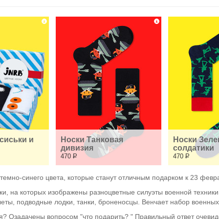
сиськи и 
Носки Танковая 
Носки Зеле
дивизия
солдатики
470
Р
470
Р
темно-синего цвета, которые станут отличным подарком к 23 февр
ки, на которых изображены разноцветные силуэты военной техники.
леты, подводные лодки, танки, броненосцы. Венчает набор военных
? Озадачены вопросом "что подарить? " Правильный ответ очевиде