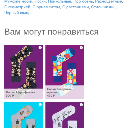
Мужские носки
,
Носки
,
Прикольные
,
Про осень
,
Разноцветные
,
С геометрией
,
С орнаментом
,
С растениями
,
Стиль жизни
,
Черный юмор
Вам могут понравиться
Носки Квадратиш 
Носки Афро-фиалка
практиш
590
Р
470
Р