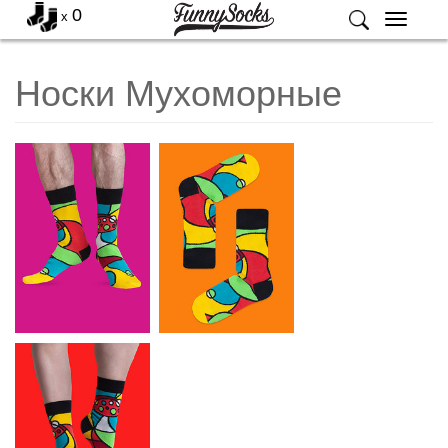
0
x
Меню
Носки Мухоморные