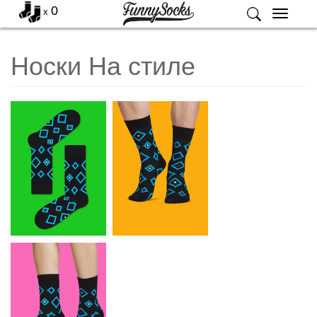
0
x
Меню
Носки На стиле