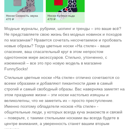
Носки Скорость звука
Носки Кубики льда
470
Р
470
Р
Модные журналы, рубрики, шопинг и тренды – это ваше всё?
Не представляете свою жизнь без модных новинок и походов
по магазинам? Нравится сочетать несочетаемое и пробовать
новые образы? Тогда цветные носки «На стиле» - ваше
спасение, ваш спасательный круг в этом непростом
однотонном мире аксессуаров. Стильно, утонченно, с
изюминкой – все это про новую модель в магазине
FunnySocks!
Стильные цветные носки «На стиле» отлично сочетаются со
всеми образами и добавляют пикантности даже в самый
строгий и самый свободный образы. Вас наверняка заметят на
этом празднике жизни – эти носки настолько изящны и
великолепны, что не заметить их – просто преступление.
Именно поэтому обладатели носков «На стиле» -
общительные люди, у которых всегда куча знакомств и связей
– поверьте, с такими стильными носками вы всегда будете в
центре внимания, а уверенность станет вашим вторым