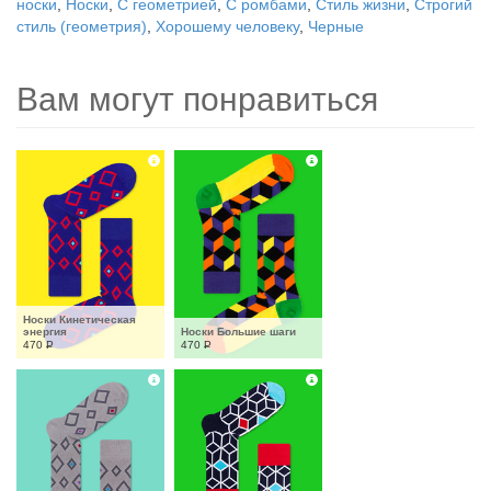
носки
,
Носки
,
С геометрией
,
С ромбами
,
Стиль жизни
,
Строгий
стиль (геометрия)
,
Хорошему человеку
,
Черные
Вам могут понравиться
Носки Кинетическая 
энергия
Носки Большие шаги
470
Р
470
Р