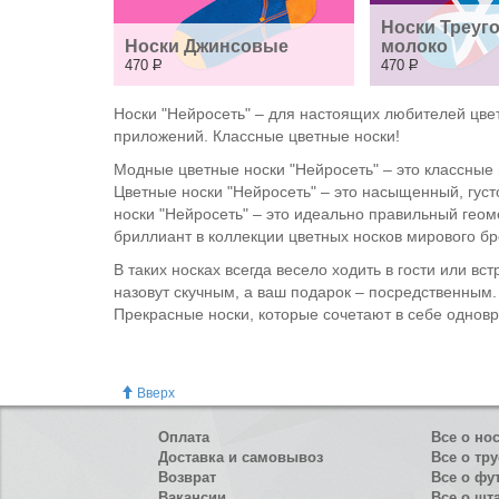
Носки Треуго
Носки Джинсовые
молоко
470
Р
470
Р
Носки "Нейросеть" – для настоящих любителей цве
приложений. Классные цветные носки!
Модные цветные носки "Нейросеть" – это классные 
Цветные носки "Нейросеть" – это насыщенный, гус
носки "Нейросеть" – это идеально правильный геоме
бриллиант в коллекции цветных носков мирового б
В таких носках всегда весело ходить в гости или вс
назовут скучным, а ваш подарок – посредственным
Прекрасные носки, которые сочетают в себе одновр
Вверх
Оплата
Все о но
Доставка и самовывоз
Все о тру
Возврат
Все о фу
Вакансии
Все о шт