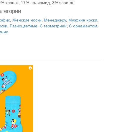
0% хлопок, 17% полиамид, 3% эластан.
атегории
 офис
,
Женские носки
,
Менеджеру
,
Мужские носки
,
оски
,
Разноцветные
,
С геометрией
,
С орнаментом
,
иние