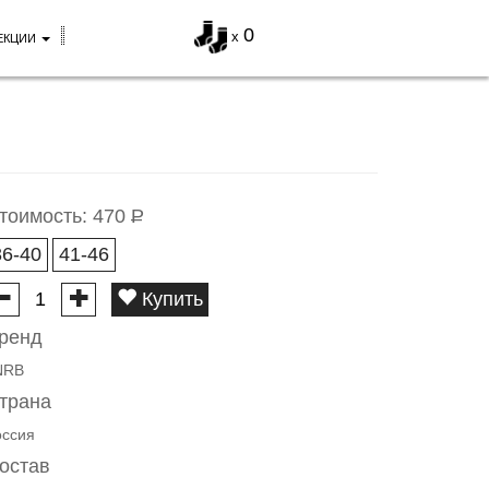
0
x
ЕКЦИИ
тоимость:
470
Р
36-40
41-46
Купить
ренд
NRB
трана
оссия
остав