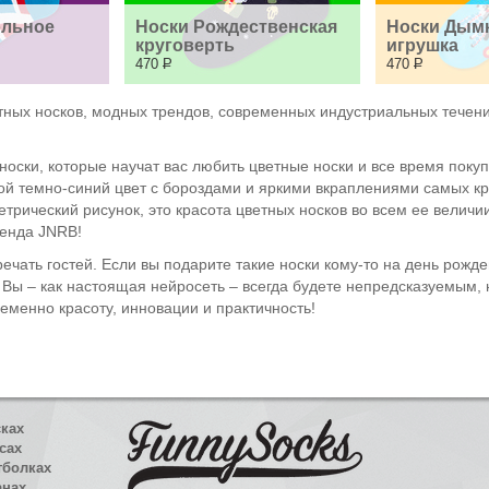
льное 
Носки Рождественская 
Носки Дымк
круговерть
игрушка
470
Р
470
Р
тных носков, модных трендов, современных индустриальных течен
носки, которые научат вас любить цветные носки и все время поку
той темно-синий цвет с бороздами и яркими вкраплениями самых к
трический рисунок, это красота цветных носков во всем ее величи
ренда JNRB!
тречать гостей. Если вы подарите такие носки кому-то на день рожд
. Вы – как настоящая нейросеть – всегда будете непредсказуемым
еменно красоту, инновации и практичность!
сках
сах
тболках
анах