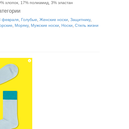
0% хлопок, 17% полиамид, 3% эластан
атегории
3 февраля
,
Голубые
,
Женские носки
,
Защитнику
,
орские
,
Моряку
,
Мужские носки
,
Носки
,
Стиль жизни