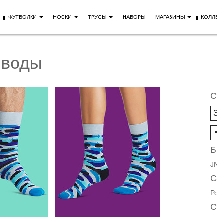
ФУТБОЛКИ
НОСКИ
ТРУСЫ
НАБОРЫ
МАГАЗИНЫ
КОЛЛ
 воды
С
Б
J
С
Р
С