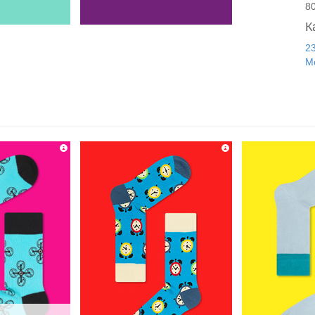
8
К
2
М