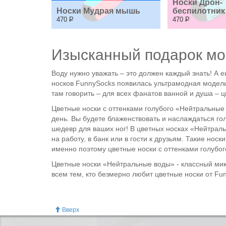
Носки Дрон-
Носки Мудрая мышь
беспилотник
470
Р
470
Р
Изысканный подарок мо
Воду нужно уважать – это должен каждый знать! А 
носков FunnySocks появилась ультрамодная модель 
там говорить – для всех фанатов ванной и душа – 
Цветные носки с оттенками голубого «Нейтральные 
день. Вы будете блаженствовать и наслаждаться го
шедевр для ваших ног! В цветных носках «Нейтраль
на работу, в банк или в гости к друзьям. Такие но
именно поэтому цветные носки с оттенками голубог
Цветные носки «Нейтральные воды» - классный микс
всем тем, кто безмерно любит цветные носки от Fu
Вверх