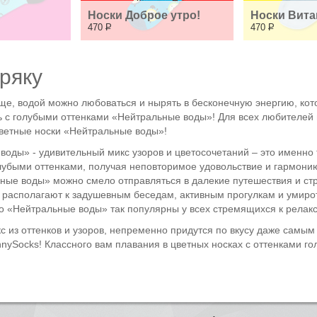
Носки Доброе утро!
Носки Вит
470
Р
470
Р
ряку
еще, водой можно любоваться и нырять в бесконечную энергию, кот
с голубыми оттенками «Нейтральные воды»! Для всех любителей гол
цветные носки «Нейтральные воды»!
воды» - удивительный микс узоров и цветосочетаний – это именно
лубыми оттенками, получая неповторимое удовольствие и гармонию.
ные воды» можно смело отправляться в далекие путешествия и стр
ски располагают к задушевным беседам, активным прогулкам и умиро
о «Нейтральные воды» так популярны у всех стремящихся к релакс
 из оттенков и узоров, непременно придутся по вкусу даже самым
nnySocks! Классного вам плавания в цветных носках с оттенками г