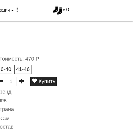
0
x
ЕКЦИИ
тоимость:
470
Р
36-40
41-46
Купить
ренд
NRB
трана
оссия
остав