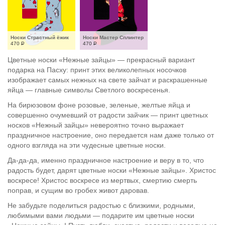
Носки Страстный ёжик
Носки Мастер Сплинтер
470
Р
470
Р
Цветные носки «Нежные зайцы» — прекрасный вариант
подарка на Пасху: принт этих великолепных носочков
изображает самых нежных на свете зайчат и раскрашенные
яйца — главные символы Светлого воскресенья.
На бирюзовом фоне розовые, зеленые, желтые яйца и
совершенно очумевший от радости зайчик — принт цветных
носков «Нежный зайцы» невероятно точно выражает
праздничное настроение, оно передается нам даже только от
одного взгляда на эти чудесные цветные носки.
Да-да-да, именно праздничное настроение и веру в то, что
радость будет, дарят цветные носки «Нежные зайцы». Христос
воскресе! Христос воскресе из мертвых, смертию смерть
поправ, и сущим во гробех живот даровав.
Не забудьте поделиться радостью с близкими, родными,
любимыми вами людьми — подарите им цветные носки