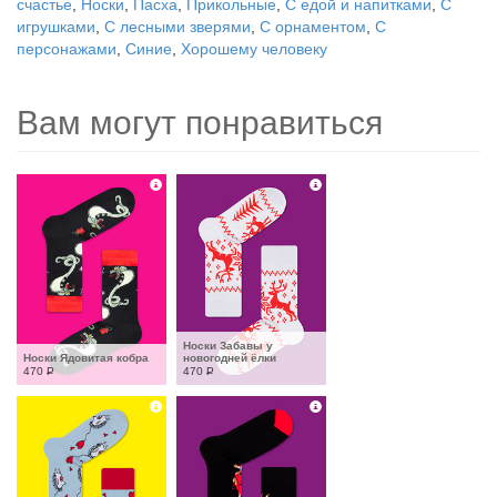
счастье
,
Носки
,
Пасха
,
Прикольные
,
С едой и напитками
,
С
игрушками
,
С лесными зверями
,
С орнаментом
,
С
персонажами
,
Синие
,
Хорошему человеку
Вам могут понравиться
Носки Забавы у 
Носки Ядовитая кобра
новогодней ёлки
470
Р
470
Р