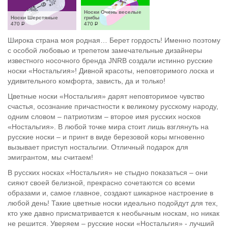
Носки Очень веселые 
Носки Шерстяные
грибы
470
Р
470
Р
Широка страна моя родная… Берет гордость! Именно поэтому
с особой любовью и трепетом замечательные дизайнеры
известного носочного бренда JNRB создали истинно русские
носки «Ностальгия»! Дивной красоты, неповторимого лоска и
удивительного комфорта, зависть, да и только!
Цветные носки «Ностальгия» дарят неповторимое чувство
счастья, осознание причастности к великому русскому народу,
одним словом – патриотизм – второе имя русских носков
«Ностальгия». В любой точке мира стоит лишь взглянуть на
русские носки – и принт в виде березовой коры мгновенно
вызывает приступ ностальгии. Отличный подарок для
эмигрантом, мы считаем!
В русских носках «Ностальгия» не стыдно показаться – они
сияют своей белизной, прекрасно сочетаются со всеми
образами и, самое главное, создают шикарное настроение в
любой день! Такие цветные носки идеально подойдут для тех,
кто уже давно присматривается к необычным носкам, но никак
не решится. Уверяем – русские носки «Ностальгия» - лучший