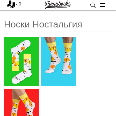
0
x
Меню
Носки Ностальгия