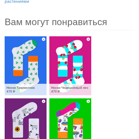
растениями
Вам могут понравиться
Носки Трилистник
Носки Черешневый лес
470
Р
470
Р