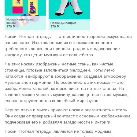
Носки Купеческие 
кошки
Носки Ди Каприо
470
Р
470
Р
Носки "Нотная тетрадь" — это истинное творение искусства на
ваших ногах. Изготовленные из высококачественного
гребенного хлопка, они приносят радость и вдохновение
каждому, кто ценит музыку и ее волшебство.
На этих носках изображены нотные станы, как чистые
страницы, готовые заполниться мелодией. Ноты легко
читаются и вибрируют в воображении, создавая атмосферу
музыкальной гармонии. Но особенность этих носков — это
изображение качелей, которые висят на нотных станах. На
качелях можно увидеть мужчину, качающегося в такт музыке,
словно погруженного в волшебный мир звуков.
Черная пятка и мысок придают носкам элегантность и стиль.
Они создают прекрасный контраст с основным изображением,
подчеркивая его и добавляя загадочности и интриги.
Носки "Нотная тетрадь" являются не только модным