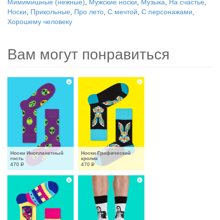
Мимимишные (нежные)
,
Мужские носки
,
Музыка
,
На счастье
,
Носки
,
Прикольные
,
Про лето
,
С мечтой
,
С персонажами
,
Хорошему человеку
Вам могут понравиться
Носки Инопланетный 
Носки Графический 
гость
кролик
470
Р
470
Р