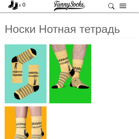
0
x
Меню
Носки Нотная тетрадь