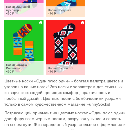
Носки Одинокий 
мухомор
Носки Сгущенка
470
Р
470
Р
Носки Загадка 
Имхотепа
Носки Стерео 3D
470
Р
470
Р
Цветные носки «Один плюс один» - богатая палитра цветов и
узоров на ваших ногах! Это носки с характером для стильных
и творческих людей, ценящих комфорт, практичность и
необычный дизайн. Цветные носки с бомбическими узорами
только в самом художественном магазине FunnySocks!
Потрясающий орнамент на цветных носках «Один плюс один»
даст фору всем черным носкам, разрушая уныние и серость
на своем пути. Жизнерадостный узор, стильное оформление и