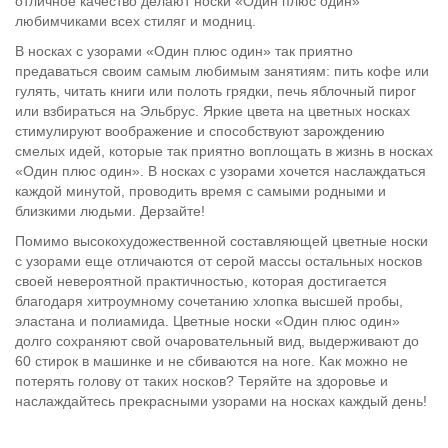
отличное качество делают носки «Один плюс один»
любимчиками всех стиляг и модниц.
В носках с узорами «Один плюс один» так приятно
предаваться своим самым любимым занятиям: пить кофе или
гулять, читать книги или полоть грядки, печь яблочный пирог
или взбираться на Эльбрус. Яркие цвета на цветных носках
стимулируют воображение и способствуют зарождению
смелых идей, которые так приятно воплощать в жизнь в носках
«Один плюс один». В носках с узорами хочется наслаждаться
каждой минутой, проводить время с самыми родными и
близкими людьми. Дерзайте!
Помимо высокохудожественной составляющей цветные носки
с узорами еще отличаются от серой массы остальных носков
своей невероятной практичностью, которая достигается
благодаря хитроумному сочетанию хлопка высшей пробы,
эластана и полиамида. Цветные носки «Один плюс один»
долго сохраняют свой очаровательный вид, выдерживают до
60 стирок в машинке и не сбиваются на ноге. Как можно не
потерять голову от таких носков? Теряйте на здоровье и
наслаждайтесь прекрасными узорами на носках каждый день!