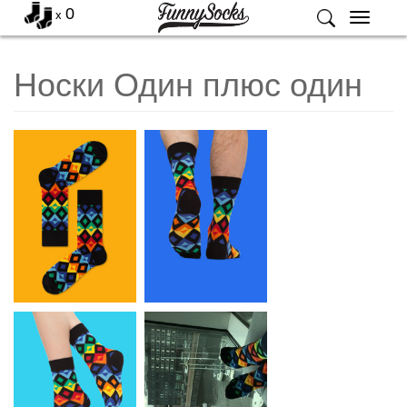
0
x
Меню
Носки Один плюс один