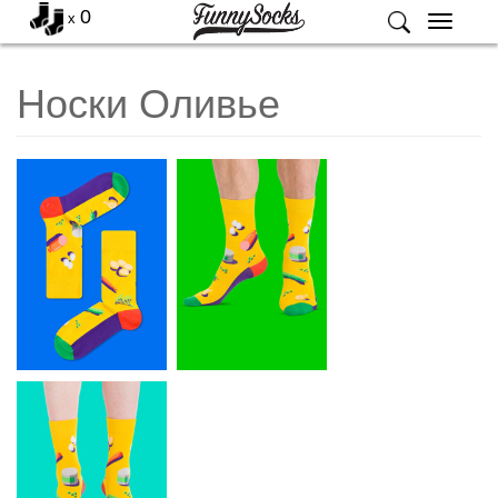
0
x
Меню
Носки Оливье