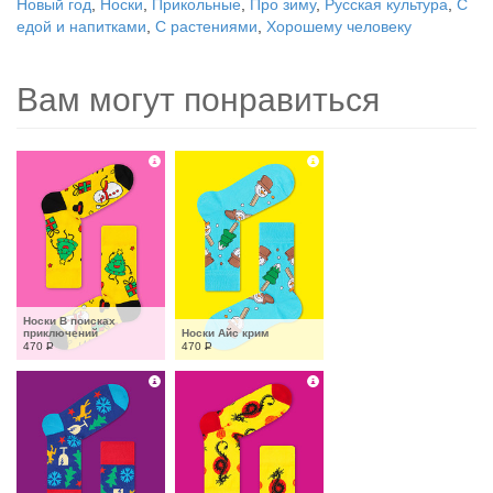
Новый год
,
Носки
,
Прикольные
,
Про зиму
,
Русская культура
,
С
едой и напитками
,
С растениями
,
Хорошему человеку
Вам могут понравиться
Носки В поисках 
приключений
Носки Айс крим
470
Р
470
Р