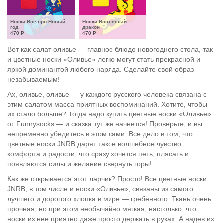
Носки Все про Новый 
Носки Восточный 
год
дракон
470
Р
470
Р
Вот как салат оливье — главное блюдо новогоднего стола, так
и цветные носки «Оливье» легко могут стать прекрасной и
яркой доминантой любого наряда. Сделайте свой образ
незабываемым!
Ах, оливье, оливье — у каждого русского человека связана с
этим салатом масса приятных воспоминаний. Хотите, чтобы
их стало больше? Тогда надо купить цветные носки «Оливье»
от Funnysocks — и сказка тут же начнется! Проверьте, и вы
непременно убедитесь в этом сами. Все дело в том, что
цветные носки JNRB дарят такое волшебное чувство
комфорта и радости, что сразу хочется петь, плясать и
появляются силы и желание свернуть горы!
Как же открывается этот ларчик? Просто! Все цветные носки
JNRB, в том числе и носки «Оливье», связаны из самого
лучшего и дорогого хлопка в мире — гребенного. Ткань очень
прочная, но при этом необычайно мягкая, настолько, что
носки из нее приятно даже просто держать в руках. А надев их