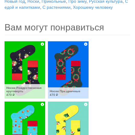
Новый год
,
Носки
,
Прикольные
,
Про зиму
,
Русская культура
,
С
едой и напитками
,
С растениями
,
Хорошему человеку
Вам могут понравиться
Носки Рождественская 
круговерть
Носки Праздничные
470
Р
470
Р