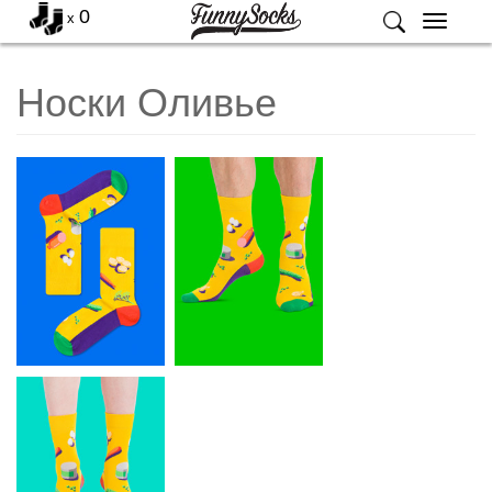
0
x
Меню
Носки Оливье