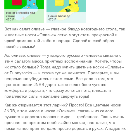
Носки Тигренок под 
ёлкой
Носки Авокадо
470
Р
470
Р
Вот как салат оливье — главное блюдо новогоднего стола, так
и цветные носки «Оливье» легко могут стать прекрасной и
яркой доминантой любого наряда. Сделайте свой образ
незабываемым!
Ах, оливье, оливье — у каждого русского человека связана с
этим салатом масса приятных воспоминаний. Хотите, чтобы
их стало больше? Тогда надо купить цветные носки «Оливье»
от Funnysocks — и сказка тут же начнется! Проверьте, и вы
непременно убедитесь в этом сами. Все дело в том, что
цветные носки JNRB дарят такое волшебное чувство
комфорта и радости, что сразу хочется петь, плясать и
появляются силы и желание свернуть горы!
Как же открывается этот ларчик? Просто! Все цветные носки
JNRB, в том числе и носки «Оливье», связаны из самого
лучшего и дорогого хлопка в мире — гребенного. Ткань очень
прочная, но при этом необычайно мягкая, настолько, что
носки из нее приятно даже просто держать в руках. А надев их