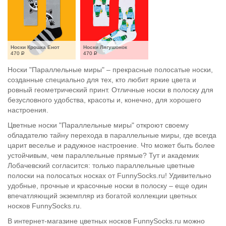
Носки Крошка Енот
Носки Лягушонок
470
Р
470
Р
Носки "Параллельные миры" – прекрасные полосатые носки,
созданные специально для тех, кто любит яркие цвета и
ровный геометрический принт. Отличные носки в полоску для
безусловного удобства, красоты и, конечно, для хорошего
настроения.
Цветные носки "Параллельные миры" откроют своему
обладателю тайну перехода в параллельные миры, где всегда
царит веселье и радужное настроение. Что может быть более
устойчивым, чем параллельные прямые? Тут и академик
Лобачевский согласится: только параллельные цветные
полоски на полосатых носках от FunnySocks.ru! Удивительно
удобные, прочные и красочные носки в полоску – еще один
впечатляющий экземпляр из богатой коллекции цветных
носков FunnySocks.ru.
В интернет-магазине цветных носков FunnySocks.ru можно