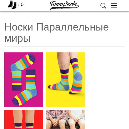
0
x
Меню
Носки Параллельные
миры