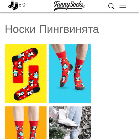
0
x
Меню
Носки Пингвинята