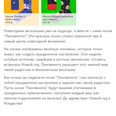
Носки Тройка с 
Носки Рождественская 
бубенцами
круговерть
470
Р
470
Р
Новогодние весельчаки уже на подходе, а вместе с ними носки
"Пингвинята"! Эти красные носки словно переносят вас в
самый центр новогодней вечеринки.
На носках изображены весёлые пингвины, которые точно
знают, как создать праздничное настроение. Они надели
голубые колпачки, шарфики и уютные свитерочки, готовясь
встречать Новый год. Пингвинята украшают этот зимний мир
своей радостью и бесконечным весельем.
Как только вы наденете носки "Пингвинята", они принесут с
собой праздничное настроение и заразят вас своей радостью.
Пусть носки "Пингвинята" будут вашими спутниками в
праздничных приключениях, наполняя каждый ваш шаг
смехом и вдохновляя на веселье! Да здравствует Новый год и
Рождество!