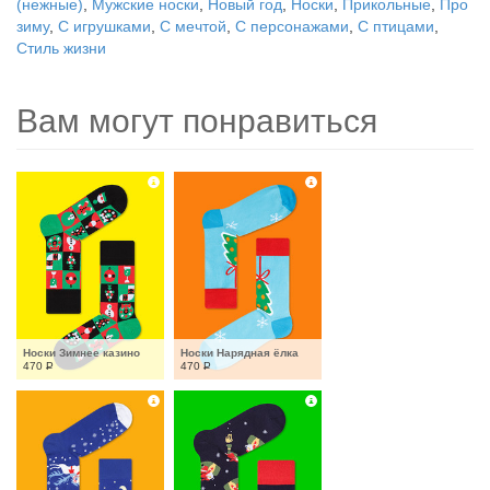
(нежные)
,
Мужские носки
,
Новый год
,
Носки
,
Прикольные
,
Про
зиму
,
С игрушками
,
С мечтой
,
С персонажами
,
С птицами
,
Стиль жизни
Вам могут понравиться
Носки Зимнее казино
Носки Нарядная ёлка
470
Р
470
Р