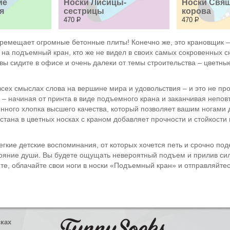
е 
Носки Лисицы-
Носки Свящ
я
сестрицы
корова
470
Р
470
Р
 перемещает огромные бетонные плиты! Конечно же, это крановщик 
ь на подъемный кран, кто же не видел в своих самых сокровенных 
 вы сидите в офисе и очень далеки от темы строительства – цветн
сех смыслах слова на вершине мира и удовольствия – и это не про
е – начиная от принта в виде подъемного крана и заканчивая непов
ного хлопка высшего качества, который позволяет вашим ногами д
стана в цветных носках с краном добавляет прочности и стойкости 
легкие детские воспоминания, от которых хочется петь и срочно п
тояние души. Вы будете ощущать невероятный подъем и прилив сил
те, облачайте свои ноги в носки «Подъемный кран» и отправляйтес
сках