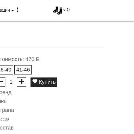
0
x
ЕКЦИИ
тоимость:
470
Р
36-40
41-46
Купить
ренд
NRB
трана
оссия
остав