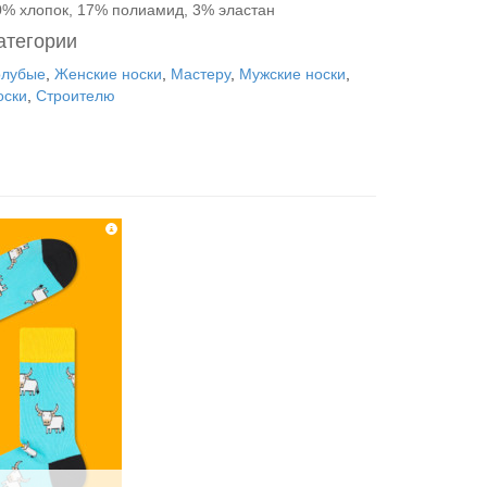
0% хлопок, 17% полиамид, 3% эластан
атегории
олубые
,
Женские носки
,
Мастеру
,
Мужские носки
,
оски
,
Строителю