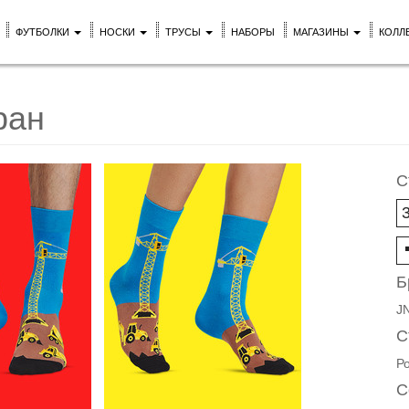
ФУТБОЛКИ
НОСКИ
ТРУСЫ
НАБОРЫ
МАГАЗИНЫ
КОЛЛ
ран
С
Б
J
С
Р
С