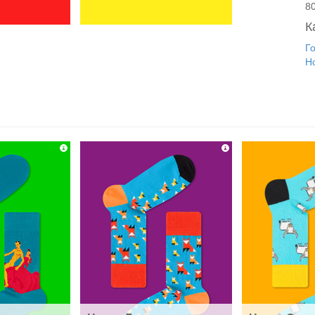
8
К
Г
Н