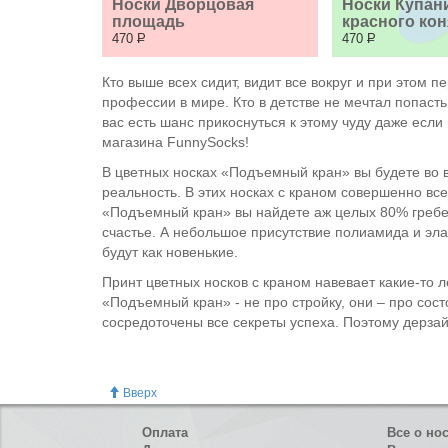
Носки Дворцовая 
Носки Купани
площадь
красного кон
470
Р
470
Р
Кто выше всех сидит, видит все вокруг и при этом
профессии в мире. Кто в детстве не мечтал попаст
вас есть шанс прикоснуться к этому чуду даже если
магазина FunnySocks!
В цветных носках «Подъемный кран» вы будете во в
реальность. В этих носках с краном совершенно вс
«Подъемный кран» вы найдете аж целых 80% гребен
счастье. А небольшое присутствие полиамида и эла
будут как новенькие.
Принт цветных носков с краном навевает какие-то 
«Подъемный кран» - не про стройку, они – про сос
сосредоточены все секреты успеха. Поэтому дерзай
Вверх
Оплата
Все о но