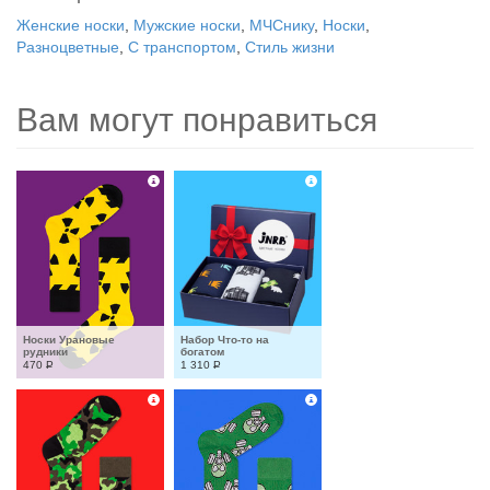
Женские носки
,
Мужские носки
,
МЧСнику
,
Носки
,
Разноцветные
,
С транспортом
,
Стиль жизни
Вам могут понравиться
Носки Урановые 
Набор Что-то на 
рудники
богатом
470
Р
1 310
Р