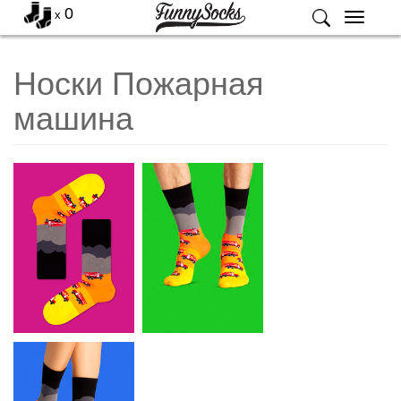
0
x
Меню
Носки Пожарная
машина