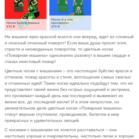
Носки А у нас 
Носки Камуфляжные
противогаз
470
Р
470
Р
На машине ярко-красной мчатся они вперед, ждет их сложный
и опасный огненный поворот! Если ваша душа просит огня,
страсти и неожиданных поворотов, то цветные носки
«Пожарная машина» однозначно разожгут в вашем сердце и
глазах неистовый пожар!
Цветные носки с машинами – это настоящее буйство красок и
оттенков, пожар красоты и стиля, воплощение самых смелых
и отчаянных идей! Такие носки идеально подойдут тем, кто не
представляет своей жизни без острых ощущений и экстрима,
кто проживает каждый день как последний и выжимает из
жизни все, до последней капли! И в этом непростом, но
увлекательном деле цветные носки «Пожарная машина»
станут верным спутником, проводником, билетом в мир
прекрасных и удивительных эмоций.
С носками с машинами не хочется расставаться – они
настолько хороши и очаровательны, настолько легки и хороши