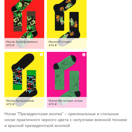
Носки Камуфляжные
Носки Я солдат
470
Р
470
Р
Носки Калашников
Носки На острие атаки
470
Р
470
Р
Носки "Президентская кнопка" – оригинальные и стильные
носки практичного черного цвета с силуэтами военной техники
и красной президентской кнопкой.