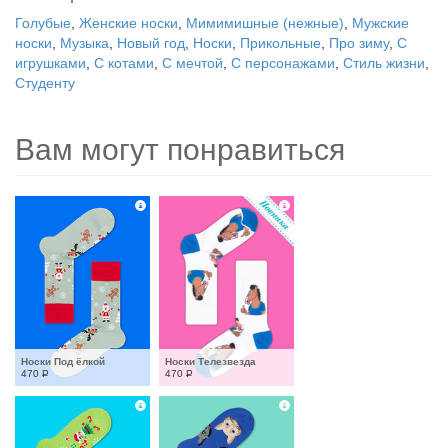
Голубые
,
Женские носки
,
Мимимишные (нежные)
,
Мужские
носки
,
Музыка
,
Новый год
,
Носки
,
Прикольные
,
Про зиму
,
С
игрушками
,
С котами
,
С мечтой
,
С персонажами
,
Стиль жизни
,
Студенту
Вам могут понравиться
Носки Под ёлкой
Носки Телезвезда
470
Р
470
Р