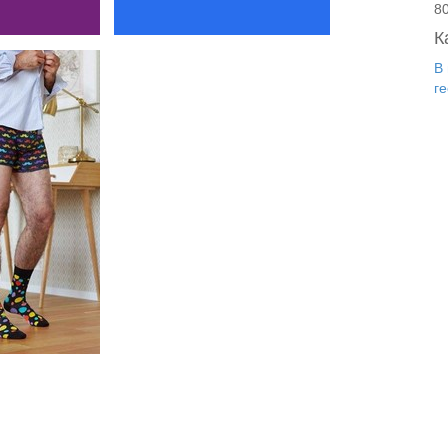
8
К
В
г