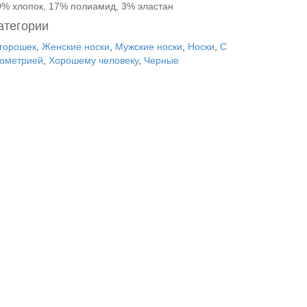
0% хлопок, 17% полиамид, 3% эластан
атегории
 горошек
,
Женские носки
,
Мужские носки
,
Носки
,
С
еометрией
,
Хорошему человеку
,
Черные