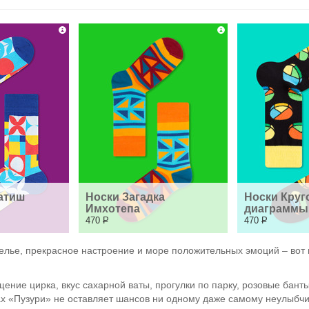
атиш 
Носки Загадка 
Носки Круг
Имхотепа
диаграммы
470
Р
470
Р
еселье, прекрасное настроение и море положительных эмоций – вот 
ение цирка, вкус сахарной ваты, прогулки по парку, розовые бант
ах «Пузури» не оставляет шансов ни одному даже самому неулыбчив