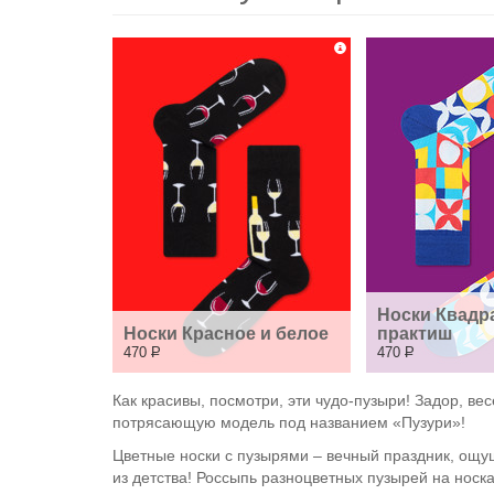
Носки Квадр
Носки Красное и белое
практиш
470
Р
470
Р
Как красивы, посмотри, эти чудо-пузыри! Задор, в
потрясающую модель под названием «Пузури»!
Цветные носки с пузырями – вечный праздник, ощущ
из детства! Россыпь разноцветных пузырей на носк