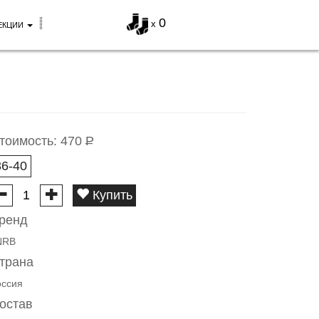
0
x
ЕКЦИИ
тоимость:
470
Р
36-40
Купить
ренд
NRB
трана
оссия
остав