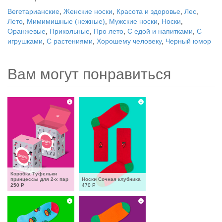
Вегетарианские
,
Женские носки
,
Красота и здоровье
,
Лес
,
Лето
,
Мимимишные (нежные)
,
Мужские носки
,
Носки
,
Оранжевые
,
Прикольные
,
Про лето
,
С едой и напитками
,
С
игрушками
,
С растениями
,
Хорошему человеку
,
Черный юмор
Вам могут понравиться
Коробка Туфельки 
принцессы для 2-х пар
Носки Сочная клубника
250
Р
470
Р