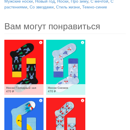
Мужские носки
,
Новый год
,
Носки
,
Про зиму
,
С мечтой
,
С
растениями
,
Со звездами
,
Стиль жизни
,
Темно-синие
Вам могут понравиться
Носки Голодный зая
Носки Снежок
470
Р
470
Р