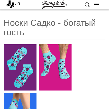
0
x
Меню
Носки Садко - богатый
гость