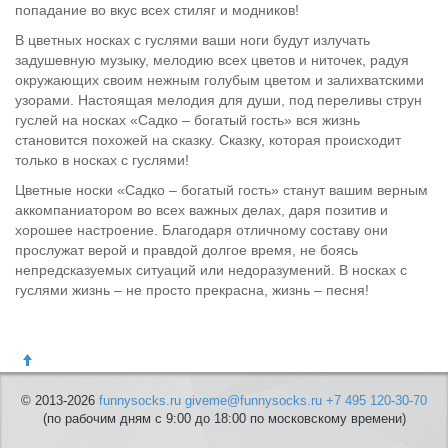
попадание во вкус всех стиляг и модников!
В цветных носках с гуслями ваши ноги будут излучать
задушевную музыку, мелодию всех цветов и ниточек, радуя
окружающих своим нежным голубым цветом и залихватскими
узорами. Настоящая мелодия для души, под переливы струн
гуслей на носках «Садко – богатый гость» вся жизнь
становится похожей на сказку. Сказку, которая происходит
только в носках с гуслями!
Цветные носки «Садко – богатый гость» станут вашим верным
аккомпаниатором во всех важных делах, даря позитив и
хорошее настроение. Благодаря отличному составу они
прослужат верой и правдой долгое время, не боясь
непредсказуемых ситуаций или недоразумений. В носках с
гуслями жизнь – не просто прекрасна, жизнь – песня!
© 2013-2026
funnysocks.ru
giveme@funnysocks.ru
+7 495 120-30-70
(по рабочим дням с 9:00 до 18:00 по московскому времени)