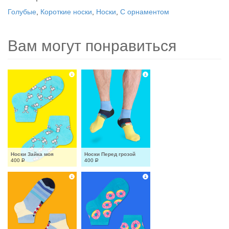
Голубые
,
Короткие носки
,
Носки
,
С орнаментом
Вам могут понравиться
Носки Зайка моя
Носки Перед грозой
400
Р
400
Р