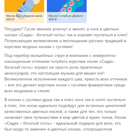
Носки Вы слушали маяк
Носки Голубые Донатс
400
Р
400
Р
Погудим? Гусли звонкие рокочут и звенят, а ноги в цветных
носках «Садко - богатый гость» так и норовят пуститься в пляс!
Потрясающее великолепие и воплощение русских традиций в
коротких модных носках с гуслями!
Под перебор волшебных струн в компании с невероятно-
насыщенным оттенком голубого короткие носки «Садко -
богатый гость» играют не просто роль практичных
аксессуаров, это настоящая музыка для ваших ног!
Великолепное исполнение каждого шва, яркость всех оттенков
– все это делает короткие носки с гуслями фаворитами среди
всех модников и стиляг.
В носках с гуслями душа так и поет, ноги так и хотят пуститься
в пляс, эти носки идеально подойдут для истинных ценителей
качественных цветных носков, а также для тех, кто только
начинает свое путешествие в мир цветов и ярких тонов. Носки
«Садко – богатый гость» - идеальный подарок для всех, кто
был когда-то замечен в цветных носках, стопроцентное