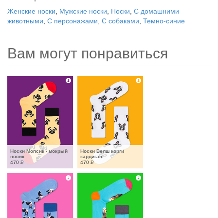
Женские носки
,
Мужские носки
,
Носки
,
С домашними
животными
,
С персонажами
,
С собаками
,
Темно-синие
Вам могут понравиться
Носки Мопсик - мокрый 
Носки Велш корги 
носик
кардиган
470
Р
470
Р