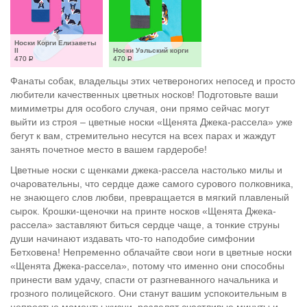
Носки Корги Елизаветы 
II
Носки Уэльский корги
470
Р
470
Р
Фанаты собак, владельцы этих четвероногих непосед и просто
любители качественных цветных носков! Подготовьте ваши
мимиметры для особого случая, они прямо сейчас могут
выйти из строя – цветные носки «Щенята Джека-рассела» уже
бегут к вам, стремительно несутся на всех парах и жаждут
занять почетное место в вашем гардеробе!
Цветные носки с щенками джека-рассела настолько милы и
очаровательны, что сердце даже самого сурового полковника,
не знающего слов любви, превращается в мягкий плавленый
сырок. Крошки-щеночки на принте носков «Щенята Джека-
рассела» заставляют биться сердце чаще, а тонкие струны
души начинают издавать что-то наподобие симфонии
Бетховена! Непременно облачайте свои ноги в цветные носки
«Щенята Джека-рассела», потому что именно они способны
принести вам удачу, спасти от разгневанного начальника и
грозного полицейского. Они станут вашим успокоительным в