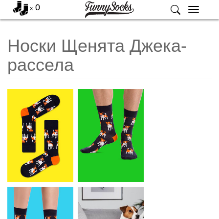
0
x
Меню
Носки Щенята Джека-
рассела